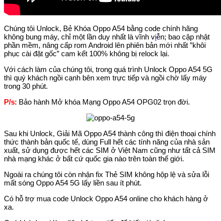
Chúng tôi Unlock, Bẻ Khóa Oppo A54 bằng code chính hãng
không bung máy, chỉ một lần duy nhất là vĩnh v
i
ễn; bao cập nhật
phần mềm, nâng cấp rom Android lên phiên bản mới nhất ”khôi
phục cài đặt gốc” cam kết 100% không bị relock lại.
Với cách làm của chúng tôi, trong quá trình Unlock Oppo A54 5G
thì quý khách ngồi cạnh bên xem trực tiếp và ngồi chờ lấy máy
trong 30 phút.
P/s
: Bảo hành Mở khóa Mạng Oppo A54 OPG02 trọn đời.
Sau khi Unlock, Giải Mã Oppo A54 thành công thì điện thoại chính
thức thành bản quốc tế, dùng Full hết các tính năng của nhà sản
xuất, sử dụng được hết các SIM ở Việt Nam cũng như tất cả SIM
nhà mạng khác ở bất cứ quốc gia nào trên toàn thế giới.
Ngoài ra chúng tôi còn nhận fix Thẻ SIM không hộp lệ và sửa lỗi
mất sóng Oppo A54 5G lấy liền sau ít phút.
Có hỗ trợ mua code Unlock Oppo A54 online cho khách hàng ở
xa.