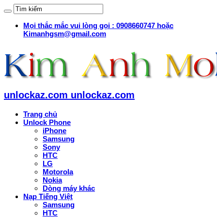
Mọi thắc mắc vui lòng gọi : 0908660747 hoặc
Kimanhgsm@gmail.com
unlockaz.com unlockaz.com
Trang chủ
Unlock Phone
iPhone
Samsung
Sony
HTC
LG
Motorola
Nokia
Dòng máy khác
Nạp Tiếng Việt
Samsung
HTC