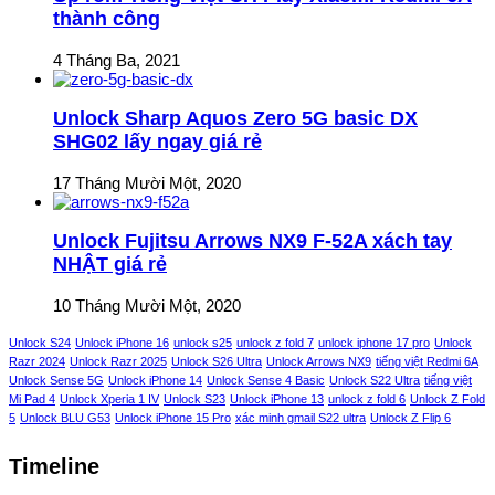
thành công
4 Tháng Ba, 2021
Unlock Sharp Aquos Zero 5G basic DX
SHG02 lấy ngay giá rẻ
17 Tháng Mười Một, 2020
Unlock Fujitsu Arrows NX9 F-52A xách tay
NHẬT giá rẻ
10 Tháng Mười Một, 2020
Unlock S24
Unlock iPhone 16
unlock s25
unlock z fold 7
unlock iphone 17 pro
Unlock
Razr 2024
Unlock Razr 2025
Unlock S26 Ultra
Unlock Arrows NX9
tiếng việt Redmi 6A
Unlock Sense 5G
Unlock iPhone 14
Unlock Sense 4 Basic
Unlock S22 Ultra
tiếng việt
Mi Pad 4
Unlock Xperia 1 IV
Unlock S23
Unlock iPhone 13
unlock z fold 6
Unlock Z Fold
5
Unlock BLU G53
Unlock iPhone 15 Pro
xác minh gmail S22 ultra
Unlock Z Flip 6
Timeline