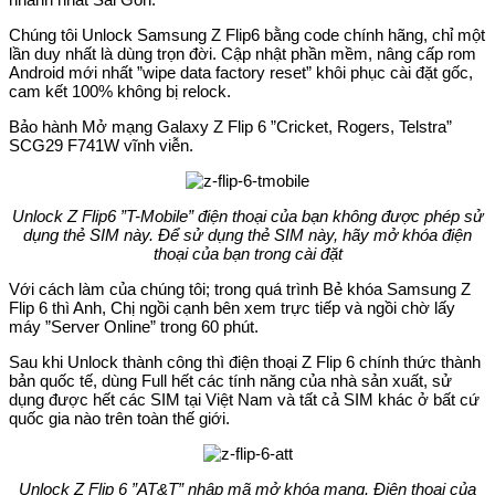
Chúng tôi Unlock Samsung Z Flip6 bằng code chính hãng, chỉ một
lần duy nhất là dùng trọn đời. Cập nhật phần mềm, nâng cấp rom
Android mới nhất ”wipe data factory reset” khôi phục cài đặt gốc,
cam kết 100% không bị relock.
Bảo hành Mở mạng Galaxy Z Flip 6 ”Cricket, Rogers, Telstra”
SCG29 F741W vĩnh viễn.
Unlock Z Flip6 ”T-Mobile” điện thoại của bạn không được phép sử
dụng thẻ SIM này. Để sử dụng thẻ SIM này, hãy mở khóa điện
thoại của bạn trong cài đặt
Với cách làm của chúng tôi; trong quá trình Bẻ khóa Samsung Z
Flip 6 thì Anh, Chị ngồi cạnh bên xem trực tiếp và ngồi chờ lấy
máy ”Server Online” trong 60 phút.
Sau khi Unlock thành công thì điện thoại Z Flip 6 chính thức thành
bản quốc tế, dùng Full hết các tính năng của nhà sản xuất, sử
dụng được hết các SIM tại Việt Nam và tất cả SIM khác ở bất cứ
quốc gia nào trên toàn thế giới.
Unlock Z Flip 6 ”AT&T” nhập mã mở khóa mạng. Điện thoại của