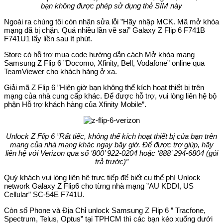
bạn không được phép sử dụng thẻ SIM này
Ngoài ra chúng tôi còn nhận sửa lỗi ”Hãy nhập MCK. Mã mở khóa
mạng đã bị chặn. Quá nhiều lần vẽ sai” Galaxy Z Flip 6 F741B
F741U1 lấy liền sau ít phút.
Store có hỗ trợ mua code hướng dẫn cách Mở khóa mạng
Samsung Z Flip 6 ”Docomo, Xfinity, Bell, Vodafone” online qua
TeamViewer cho khách hàng ở xa.
Giải mã Z Flip 6 ”Hiện giờ bạn không thể kích hoạt thiết bị trên
mạng của nhà cung cấp khác. Để được hỗ trợ, vui lòng liên hệ bộ
phận Hỗ trợ khách hàng của Xfinity Mobile”.
Unlock Z Flip 6 ”Rất tiếc, không thể kích hoạt thiết bị của bạn trên
mạng của nhà mạng khác ngay bây giờ. Để được trợ giúp, hãy
liên hệ với Verizon qua số ‘800’ 922-0204 hoặc ‘888’ 294-6804 (gói
trả trước)”
Quý khách vui lòng liên hệ trực tiếp để biết cụ thể phí Unlock
network Galaxy Z Flip6 cho từng nhà mạng ”AU KDDI, US
Cellular” SC-54E F741U.
Còn số Phone và Địa Chỉ unlock Samsung Z Flip 6 ” Tracfone,
Spectrum, Telus, Optus” tại TPHCM thì các bạn kéo xuống dưới