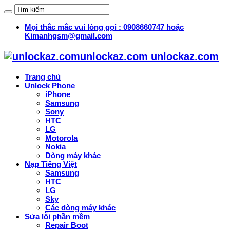
Mọi thắc mắc vui lòng gọi : 0908660747 hoặc
Kimanhgsm@gmail.com
unlockaz.com unlockaz.com
Trang chủ
Unlock Phone
iPhone
Samsung
Sony
HTC
LG
Motorola
Nokia
Dòng máy khác
Nạp Tiếng Việt
Samsung
HTC
LG
Sky
Các dòng máy khác
Sửa lỗi phần mềm
Repair Boot