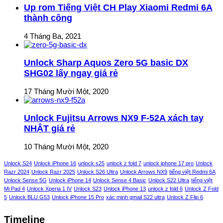
Up rom Tiếng Việt CH Play Xiaomi Redmi 6A
thành công
4 Tháng Ba, 2021
Unlock Sharp Aquos Zero 5G basic DX
SHG02 lấy ngay giá rẻ
17 Tháng Mười Một, 2020
Unlock Fujitsu Arrows NX9 F-52A xách tay
NHẬT giá rẻ
10 Tháng Mười Một, 2020
Unlock S24
Unlock iPhone 16
unlock s25
unlock z fold 7
unlock iphone 17 pro
Unlock
Razr 2024
Unlock Razr 2025
Unlock S26 Ultra
Unlock Arrows NX9
tiếng việt Redmi 6A
Unlock Sense 5G
Unlock iPhone 14
Unlock Sense 4 Basic
Unlock S22 Ultra
tiếng việt
Mi Pad 4
Unlock Xperia 1 IV
Unlock S23
Unlock iPhone 13
unlock z fold 6
Unlock Z Fold
5
Unlock BLU G53
Unlock iPhone 15 Pro
xác minh gmail S22 ultra
Unlock Z Flip 6
Timeline