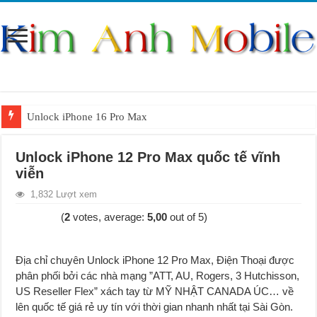
Unlock iPhone 16 Pro Max
Unlock iPhone 15 Pro Max lên quốc tế giá rẻ
Unlock iPhone 12 Pro Max quốc tế vĩnh
Unlock Samsung Galaxy S26 Ultra
viễn
Unlock Motorola Razr 2025
1,832 Lượt xem
Unlock Motorola Razr 2024
(
2
votes, average:
5,00
out of 5)
Unlock iPhone 17 Pro Max
Unlock Samsung Galaxy Z Fold 7 giá rẻ
Địa chỉ chuyên Unlock iPhone 12 Pro Max, Điện Thoại được
phân phối bởi các nhà mạng ”ATT, AU, Rogers, 3 Hutchisson,
US Reseller Flex” xách tay từ MỸ NHẬT CANADA ÚC… về
lên quốc tế giá rẻ uy tín với thời gian nhanh nhất tại Sài Gòn.