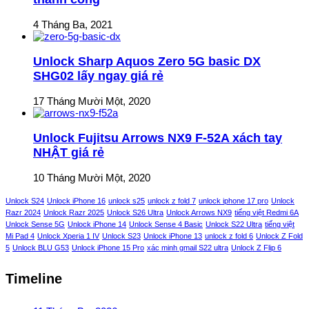
4 Tháng Ba, 2021
Unlock Sharp Aquos Zero 5G basic DX
SHG02 lấy ngay giá rẻ
17 Tháng Mười Một, 2020
Unlock Fujitsu Arrows NX9 F-52A xách tay
NHẬT giá rẻ
10 Tháng Mười Một, 2020
Unlock S24
Unlock iPhone 16
unlock s25
unlock z fold 7
unlock iphone 17 pro
Unlock
Razr 2024
Unlock Razr 2025
Unlock S26 Ultra
Unlock Arrows NX9
tiếng việt Redmi 6A
Unlock Sense 5G
Unlock iPhone 14
Unlock Sense 4 Basic
Unlock S22 Ultra
tiếng việt
Mi Pad 4
Unlock Xperia 1 IV
Unlock S23
Unlock iPhone 13
unlock z fold 6
Unlock Z Fold
5
Unlock BLU G53
Unlock iPhone 15 Pro
xác minh gmail S22 ultra
Unlock Z Flip 6
Timeline