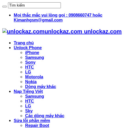
Mọi thắc mắc vui lòng gọi : 0908660747 hoặc
Kimanhgsm@gmail.com
unlockaz.com unlockaz.com
Trang chủ
Unlock Phone
iPhone
Samsung
Sony
HTC
LG
Motorola
Nokia
Dòng máy khác
Nạp Tiếng Việt
Samsung
HTC
LG
Sky
Các dòng máy khác
Sửa lỗi phần mềm
Repair Boot