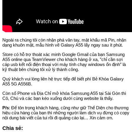
Ngoài ra chúng tôi còn nhận phá vân tay, mật khẩu mã Pin, nhận
dạng khuôn mặt, mẫu hình vẽ Galaxy A55 lấy ngay sau ít phút.
Store có hỗ trợ thoát xác minh Google Gmail của bạn Samsung
A55 online qua TeamViewer cho khách hàng ở xa, ”chỉ cần sợi
cáp usb kết nối điện thoại với máy tính chạy windows ổn định” là
kỹ thuật bên chúng tôi xử lý thành công.
Quý khách vui lòng liên hệ trực tiếp để biết phí Bẻ Khóa Galaxy
A55 5G A556B.
Còn số Phone và Địa Chỉ mở khóa Samsung A55 tại Sài Gòn thì
Cô, Chú và các bạn kéo xuống dưới cùng website là thấy.
P/s
: Để tôn trọng khách hàng, cũng như giữ Thể Diện cho thương
hiệu cửa hàng của bạn thì những người làm dịch vụ đừng có copy
nội dung bài viết của tui rồi đi quảng cáo lại… Xin cảm ơn.
Chia sẻ: