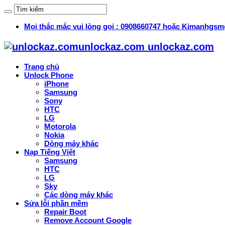
Mọi thắc mắc vui lòng gọi : 0908660747 hoặc Kimanhg
unlockaz.com unlockaz.com
Trang chủ
Unlock Phone
iPhone
Samsung
Sony
HTC
LG
Motorola
Nokia
Dòng máy khác
Nạp Tiếng Việt
Samsung
HTC
LG
Sky
Các dòng máy khác
Sửa lỗi phần mềm
Repair Boot
Remove Account Google