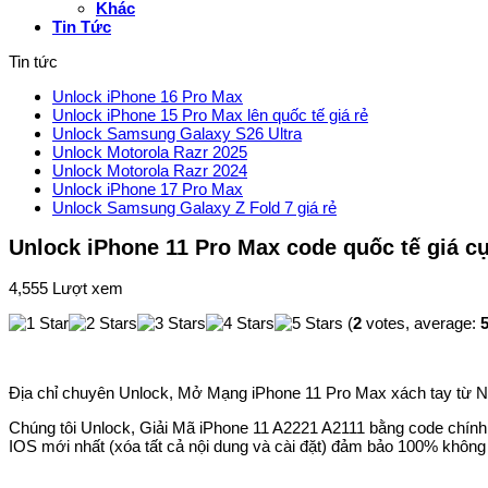
Khác
Tin Tức
Tin tức
Unlock iPhone 16 Pro Max
Unlock iPhone 15 Pro Max lên quốc tế giá rẻ
Unlock Samsung Galaxy S26 Ultra
Unlock Motorola Razr 2025
Unlock Motorola Razr 2024
Unlock iPhone 17 Pro Max
Unlock Samsung Galaxy Z Fold 7 giá rẻ
Unlock iPhone 11 Pro Max code quốc tế giá cự
4,555 Lượt xem
(
2
votes, average:
5
Địa chỉ chuyên Unlock, Mở Mạng iPhone 11 Pro Max xách tay từ Nh
Chúng tôi Unlock, Giải Mã iPhone 11 A2221 A2111 bằng code chính
IOS mới nhất (xóa tất cả nội dung và cài đặt) đảm bảo 100% không b