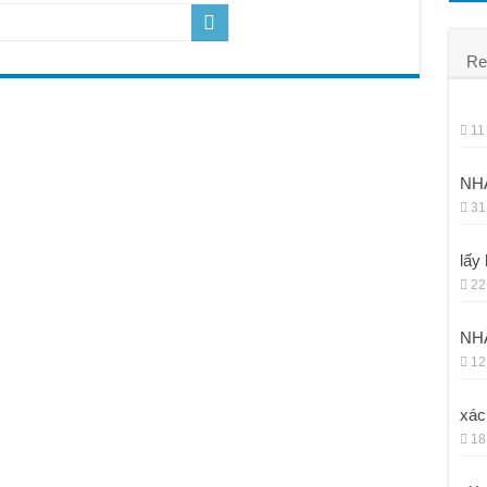
á rẻ
Re
11
NHẬ
31
lấy 
22
NHẬ
12
xác
18