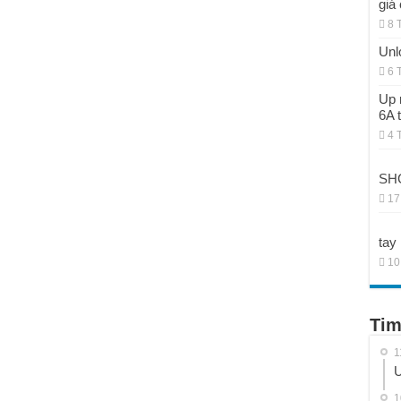
giá
8 
Unl
6 
Up 
6A 
4 
SHG
17
tay
10
Tim
1
U
1