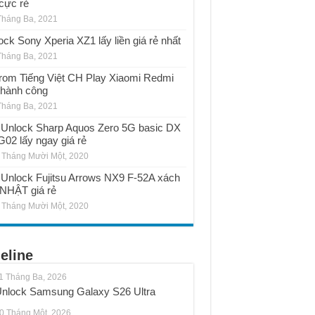
 cực rẻ
Tháng Ba, 2021
ock Sony Xperia XZ1 lấy liền giá rẻ nhất
Tháng Ba, 2021
rom Tiếng Việt CH Play Xiaomi Redmi
thành công
Tháng Ba, 2021
Unlock Sharp Aquos Zero 5G basic DX
02 lấy ngay giá rẻ
 Tháng Mười Một, 2020
Unlock Fujitsu Arrows NX9 F-52A xách
 NHẬT giá rẻ
 Tháng Mười Một, 2020
eline
1 Tháng Ba, 2026
nlock Samsung Galaxy S26 Ultra
0 Tháng Một, 2026