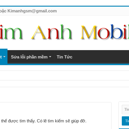
7 hoặc Kimanhgsm@gmail.com
t
Sửa lỗi phần mềm
Tin Tức
tế giá rẻ
 thể được tìm thấy. Có lẽ tìm kiếm sẽ giúp đỡ.