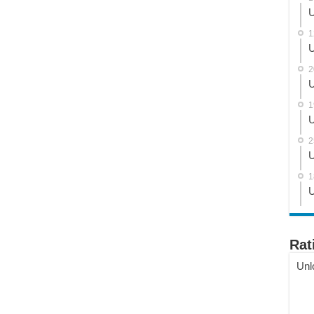
U
1
U
2
U
1
U
2
U
1
U
Rat
Unl