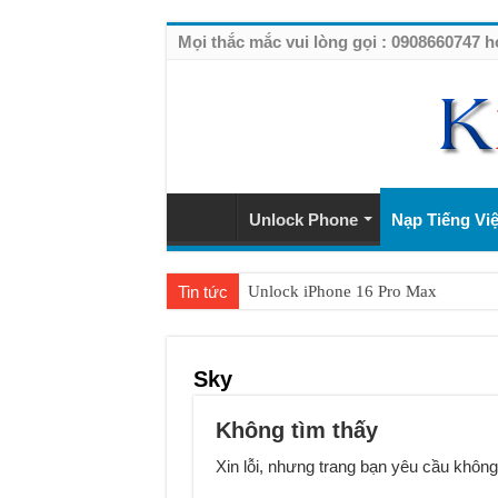
Mọi thắc mắc vui lòng gọi : 090866074
Unlock Phone
Nạp Tiếng Việ
Tin tức
Unlock iPhone 16 Pro Max
Unlock iPhone 15 Pro Max lên quốc 
Unlock Samsung Galaxy S26 Ultra
Sky
Unlock Motorola Razr 2025
Không tìm thấy
Unlock Motorola Razr 2024
Xin lỗi, nhưng trang bạn yêu cầu không
Unlock iPhone 17 Pro Max