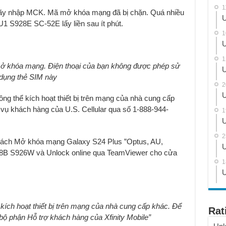
1
”Hãy nhập MCK. Mã mở khóa mạng đã bị chặn. Quá nhiều
U
 S928E SC-52E lấy liền sau ít phút.
1
U
1
 khóa mạng. Điện thoại của bạn không được phép sử
U
dụng thẻ SIM này
2
U
hông thể kích hoạt thiết bị trên mạng của nhà cung cấp
 vụ khách hàng của U.S. Cellular qua số 1-888-944-
1
U
2
cách Mở khóa mạng Galaxy S24 Plus ”Optus, AU,
U
8B S926W và Unlock online qua TeamViewer cho cửa
1
U
kích hoạt thiết bị trên mạng của nhà cung cấp khác. Để
Rat
ệ bộ phận Hỗ trợ khách hàng của Xfinity Mobile”