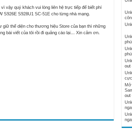
Unl
 vì vậy quý khách vui lòng liên hệ trực tiếp để biết phí
Unl
W S926E S928U1 SC-51E cho từng nhà mạng.
côn
Unl
ư giữ thể diện cho thương hiệu Store của bạn thì những
g bài viết của tôi rồi đi quảng cáo lại… Xin cảm ơn.
Unl
phú
Unl
phú
Unl
out 
Unl
cực
Mở 
Sam
out 
Unl
nga
Unl
nga