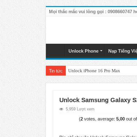
Mọi thắc mắc vui lòng gọi : 090866074
Unlock Phone
Nạp Tiếng Vi
Tin tức
Unlock iPhone 16 Pro Max
Unlock iPhone 15 Pro Max lên quốc 
Unlock Samsung Galaxy S26 Ultra
Unlock Samsung Galaxy S2
Unlock Motorola Razr 2025
5,959 Lượt xem
Unlock Motorola Razr 2024
(
2
votes, average:
5,00
out of
Unlock iPhone 17 Pro Max
Unlock Samsung Galaxy Z Fold 7 gi