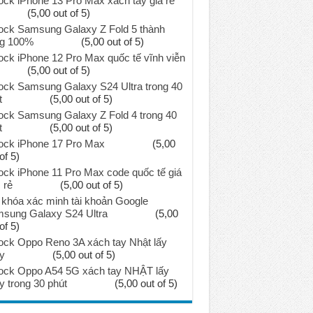
ock iPhone 13 Pro Max xách tay giá rẻ
(5,00 out of 5)
ock Samsung Galaxy Z Fold 5 thành
g 100%
(5,00 out of 5)
ock iPhone 12 Pro Max quốc tế vĩnh viễn
(5,00 out of 5)
ock Samsung Galaxy S24 Ultra trong 40
t
(5,00 out of 5)
ock Samsung Galaxy Z Fold 4 trong 40
t
(5,00 out of 5)
ock iPhone 17 Pro Max
(5,00
of 5)
ock iPhone 11 Pro Max code quốc tế giá
 rẻ
(5,00 out of 5)
khóa xác minh tài khoản Google
sung Galaxy S24 Ultra
(5,00
of 5)
ock Oppo Reno 3A xách tay Nhật lấy
y
(5,00 out of 5)
ock Oppo A54 5G xách tay NHẬT lấy
y trong 30 phút
(5,00 out of 5)