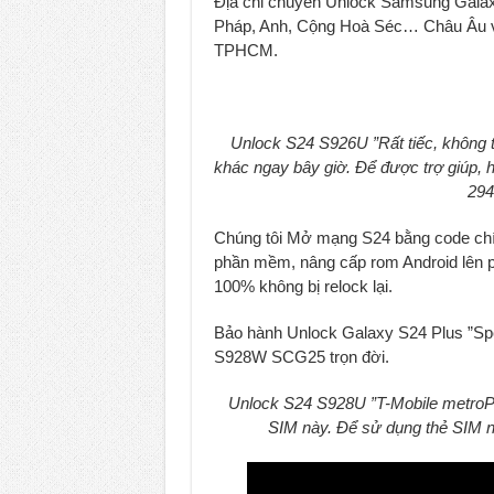
Địa chỉ chuyên Unlock Samsung Galaxy
Pháp, Anh, Cộng Hoà Séc… Châu Âu v
TPHCM.
Unlock S24 S926U ”Rất tiếc, không t
khác ngay bây giờ. Để được trợ giúp, h
294
Chúng tôi Mở mạng S24 bằng code chính
phần mềm, nâng cấp rom Android lên ph
100% không bị relock lại.
Bảo hành Unlock Galaxy S24 Plus ”Sp
S928W SCG25 trọn đời.
Unlock S24 S928U ”T-Mobile metroP
SIM này. Để sử dụng thẻ SIM nà