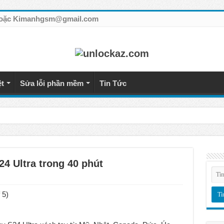
7 hoặc Kimanhgsm@gmail.com
ệt
Sửa lỗi phần mềm
Tin Tức
tế giá rẻ
4 Ultra trong 40 phút
 5)
á rẻ