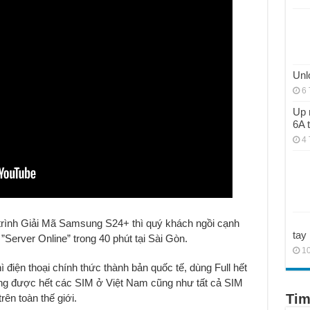
Unl
6 
Up 
6A 
4 
 trình Giải Mã Samsung S24+ thì quý khách ngồi cạnh
tay
”Server Online” trong 40 phút tại Sài Gòn.
10
 điện thoại chính thức thành bản quốc tế, dùng Full hết
ụng được hết các SIM ở Việt Nam cũng như tất cả SIM
Tim
ên toàn thế giới.