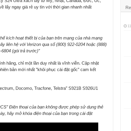
 S24 Ultra xách tay từ Mỹ, Nhật, Canada, Đức, Úc,
ề lấy ngay g
i
á rẻ uy tín với thời gian nhanh nhất
Re
11
hể kích hoạt thiết bị của bạn trên mạng của nhà mạng
ãy liên hệ với Verizon qua số (800) 922-0204 hoặc (888)
-6804 (gói trả trước)”
 hãng, chỉ một lần duy nhất là vĩnh viễn. Cập nhật
iên bản mới nhất ”khôi phục cài đặt gốc” cam kết
ectrum, Docomo, Tracfone, Telstra” S921B S926U1
CS” Điện thoại của bạn không được phép sử dụng thẻ
y, hãy mở khóa điện thoại của bạn trong cài đặt