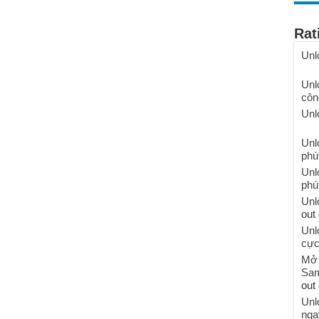
Rat
Unl
Unl
côn
Unl
Unl
phú
Unl
phú
Unl
out 
Unl
cực
Mở 
Sam
out 
Unl
nga