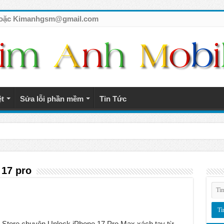
7 hoặc Kimanhgsm@gmail.com
ệt
Sửa lỗi phần mềm
Tin Tức
tế giá rẻ
 17 pro
Store chuyên Unlock iPhone 17 Pro Max xách tay từ