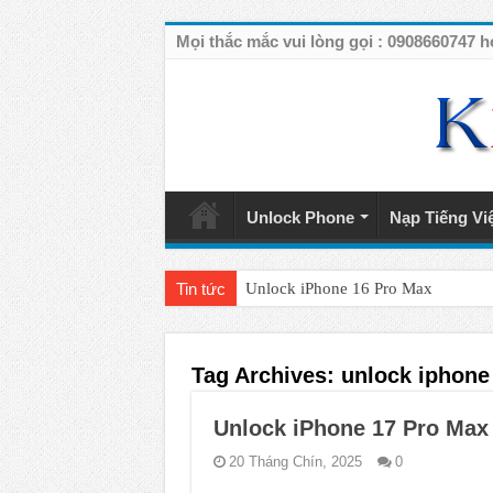
Mọi thắc mắc vui lòng gọi : 090866074
Unlock Phone
Nạp Tiếng Vi
Tin tức
Unlock iPhone 16 Pro Max
Unlock iPhone 15 Pro Max lên quốc 
Unlock Samsung Galaxy S26 Ultra
Tag Archives:
unlock iphone
Unlock Motorola Razr 2025
Unlock iPhone 17 Pro Max
Unlock Motorola Razr 2024
20 Tháng Chín, 2025
0
Unlock iPhone 17 Pro Max