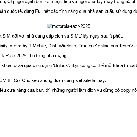
Anh, Chị ngồi cạnh bên xem trực tiếp và ngồi chờ lấy máy trong 50 ph
bản quốc tế, dùng Full hết các tính năng của nhà sản xuất, sử dụng
M đối với nhà cung cấp dịch vụ SIM1’ lấy ngay sau ít phút.
ty, metro by T-Mobile, Dish Wireless, Tracfone’ online qua TeamVi
twork Razr 2025 cho từng nhà mạng.
 khóa từ xa qua ứng dụng ‘Unlock’. Bạn cũng có thể mở khóa từ xa bằn
CM thì Cô, Chú kéo xuống dưới cùng website là thấy.
ệu cửa hàng của bạn, thì những người làm dịch vụ đừng có copy nội d