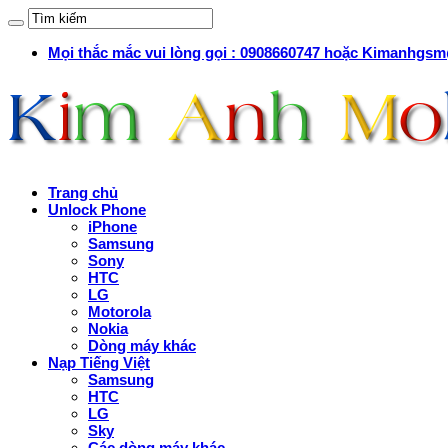
Mọi thắc mắc vui lòng gọi : 0908660747 hoặc Kimanhg
Trang chủ
Unlock Phone
iPhone
Samsung
Sony
HTC
LG
Motorola
Nokia
Dòng máy khác
Nạp Tiếng Việt
Samsung
HTC
LG
Sky
Các dòng máy khác