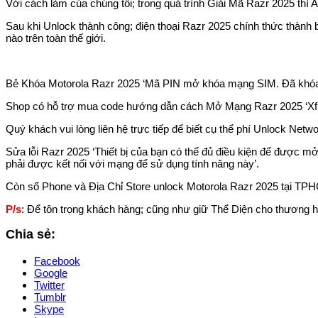
Với cách làm của chúng tôi; trong quá trình Giải Mã Razr 2025 thì 
Sau khi Unlock thành công; điện thoại Razr 2025 chính thức thành 
nào trên toàn thế giới.
Bẻ Khóa Motorola Razr 2025 ‘Mã PIN mở khóa mạng SIM. Đã khóa SI
Shop có hỗ trợ mua code hướng dẫn cách Mở Mạng Razr 2025 ‘Xfini
Quý khách vui lòng liên hệ trực tiếp để biết cụ thể phí Unlock Ne
Sửa lỗi Razr 2025 ‘Thiết bị của bạn có thể đủ điều kiện để được mở
phải được kết nối với mạng để sử dụng tính năng này’.
Còn số Phone và Địa Chỉ Store unlock Motorola Razr 2025 tại TPH
P/s
: Để tôn trọng khách hàng; cũng như giữ Thể Diện cho thương hi
Chia sẻ:
Facebook
Google
Twitter
Tumblr
Skype