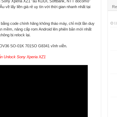
 Sony Xperia XZ1 ”au KDDI, Softbank, NTT docomo”
ề lấy liền giá rẻ uy tín với thời gian nhanh nhất tại
Re
 bằng code chính hãng không tháo máy, chỉ một lần duy
11
ần mềm, nâng cấp rom Android lên phiên bản mới nhất
ông bị relock lại.
SOV36 SO-01K 701SO G8341 vĩnh viễn.
n Unlock Sony Xperia XZ1