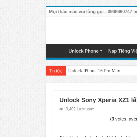
Mọi thắc mắc vui lòng gọi : 090866074
Unlock Phone
Nạp Tiếng Vi
Tin tức
Unlock iPhone 16 Pro Max
Unlock iPhone 15 Pro Max lên quốc 
Unlock Samsung Galaxy S26 Ultra
Unlock Sony Xperia XZ1 lấy
Unlock Motorola Razr 2025
3,402 Lượt xem
Unlock Motorola Razr 2024
(
3
votes, ave
Unlock iPhone 17 Pro Max
Unlock Samsung Galaxy Z Fold 7 gi