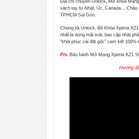
Địa chỉ chuyên Unlock, Mở khóa Mạng
xách tay từ Nhật, Úc, Canada… Châu Âu v
TPHCM Sài Gòn.
Chúng tôi Unlock, Bẻ Khóa Xperia XZ1
nhất là dùng mãi mãi, bao cập nhật ph
”khôi phục cài đặt gốc” cam kết 100% kh
P/s
: Bảo hành Mở Mạng Xperia XZ1 
Hướng dẫ