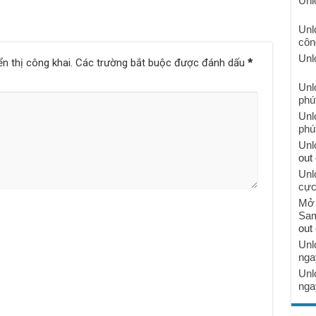
Unl
Unl
côn
Unl
n thị công khai.
Các trường bắt buộc được đánh dấu
*
Unl
phú
Unl
phú
Unl
out 
Unl
cực
Mở 
Sam
out 
Unl
nga
Unl
nga