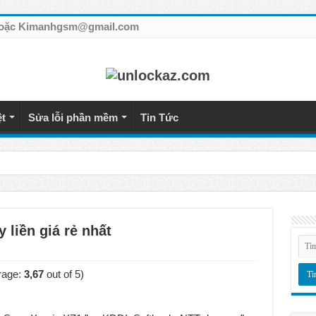
7 hoặc Kimanhgsm@gmail.com
ệt
Sửa lỗi phần mềm
Tin Tức
tế giá rẻ
 liền giá rẻ nhất
rage:
3,67
out of 5)
á rẻ