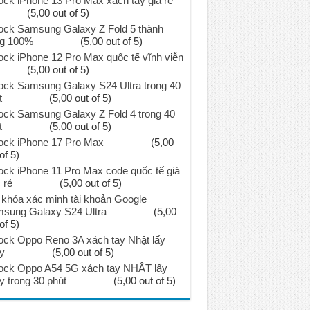
ock iPhone 13 Pro Max xách tay giá rẻ
(5,00 out of 5)
ock Samsung Galaxy Z Fold 5 thành
g 100%
(5,00 out of 5)
ock iPhone 12 Pro Max quốc tế vĩnh viễn
(5,00 out of 5)
ock Samsung Galaxy S24 Ultra trong 40
t
(5,00 out of 5)
ock Samsung Galaxy Z Fold 4 trong 40
t
(5,00 out of 5)
ock iPhone 17 Pro Max
(5,00
of 5)
ock iPhone 11 Pro Max code quốc tế giá
 rẻ
(5,00 out of 5)
khóa xác minh tài khoản Google
sung Galaxy S24 Ultra
(5,00
of 5)
ock Oppo Reno 3A xách tay Nhật lấy
y
(5,00 out of 5)
ock Oppo A54 5G xách tay NHẬT lấy
y trong 30 phút
(5,00 out of 5)