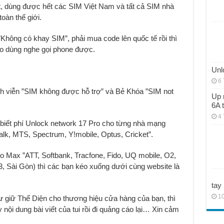
ất, dùng được hết các SIM Việt Nam và tất cả SIM nhà
oàn thế giới.
Không có khay SIM”, phải mua code lên quốc tế rồi thì
o dùng nghe gọi phone được.
Unl
6 
ĩnh viễn ”SIM không được hỗ trợ” và Bẻ Khóa ”SIM not
Up 
6A 
4 
ể biết phí Unlock network 17 Pro cho từng nhà mạng
alk, MTS, Spectrum, Y!mobile, Optus, Cricket”.
o Max ”ATT, Softbank, Tracfone, Fido, UQ mobile, O2,
3, Sài Gòn) thì các bạn kéo xuống dưới cùng website là
tay
10
ư giữ Thể Diện cho thương hiệu cửa hàng của bạn, thì
ội dung bài viết của tui rồi đi quảng cáo lại… Xin cảm