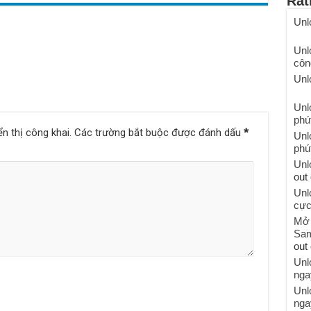
Rat
Unl
Unl
côn
Unl
Unl
phú
n thị công khai.
Các trường bắt buộc được đánh dấu
*
Unl
phú
Unl
out 
Unl
cực
Mở 
Sam
out 
Unl
nga
Unl
nga