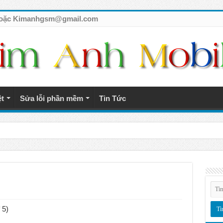
7 hoặc Kimanhgsm@gmail.com
ệt
Sửa lỗi phần mềm
Tin Tức
tế giá rẻ
 5)