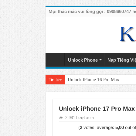
Mọi thắc mắc vui lòng gọi : 090866074
Unlock Phone
Nạp Tiếng Vi
Tin tức
Unlock iPhone 16 Pro Max
Unlock iPhone 15 Pro Max lên quốc 
Unlock Samsung Galaxy S26 Ultra
Unlock iPhone 17 Pro Max
Unlock Motorola Razr 2025
2,981 Lượt xem
Unlock Motorola Razr 2024
(
2
votes, average:
5,00
out of
Unlock iPhone 17 Pro Max