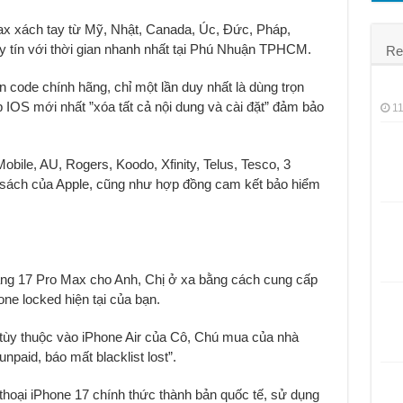
á rẻ
x xách tay từ Mỹ, Nhật, Canada, Úc, Đức, Pháp,
y tín với thời gian nhanh nhất tại Phú Nhuận TPHCM.
Re
 code chính hãng, chỉ một lần duy nhất là dùng trọn
IOS mới nhất ”xóa tất cả nội dung và cài đặt” đảm bảo
11
ile, AU, Rogers, Koodo, Xfinity, Telus, Tesco, 3
h sách của Apple, cũng như hợp đồng cam kết bảo hiểm
g 17 Pro Max cho Anh, Chị ở xa bằng cách cung cấp
one locked hiện tại của bạn.
 tùy thuộc vào iPhone Air của Cô, Chú mua của nhà
paid, báo mất blacklist lost”.
thoại iPhone 17 chính thức thành bản quốc tế, sử dụng