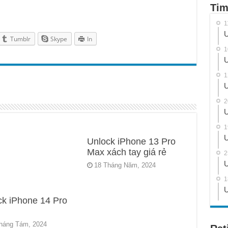
Tim
1
U
Tumblr
Skype
In
1
U
1
U
2
U
1
U
Unlock iPhone 13 Pro
Max xách tay giá rẻ
2
U
18 Tháng Năm, 2024
1
U
ck iPhone 14 Pro
háng Tám, 2024