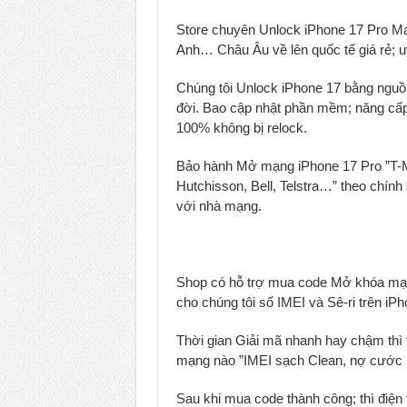
Unlock Samsung Galaxy Z Fold 7 gi
Store chuyên Unlock iPhone 17 Pro Ma
Anh… Châu Âu về lên quốc tế giá rẻ; u
Chúng tôi Unlock iPhone 17 bằng nguồn
đời. Bao cập nhật phần mềm; năng cấp 
100% không bị relock.
Bảo hành Mở mạng iPhone 17 Pro ”T-Mob
Hutchisson, Bell, Telstra…” theo chín
với nhà mạng.
Shop có hỗ trợ mua code Mở khóa mạn
cho chúng tôi số IMEI và Sê-ri trên iPh
Thời gian Giải mã nhanh hay chậm thì
mạng nào ”IMEI sạch Clean, nợ cước un
Sau khi mua code thành công; thì điện 