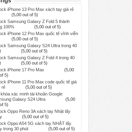
ings
ock iPhone 13 Pro Max xách tay giá rẻ
(5,00 out of 5)
ock Samsung Galaxy Z Fold 5 thành
g 100%
(5,00 out of 5)
ock iPhone 12 Pro Max quốc tế vĩnh viễn
(5,00 out of 5)
ock Samsung Galaxy S24 Ultra trong 40
t
(5,00 out of 5)
ock Samsung Galaxy Z Fold 4 trong 40
t
(5,00 out of 5)
ock iPhone 17 Pro Max
(5,00
of 5)
ock iPhone 11 Pro Max code quốc tế giá
 rẻ
(5,00 out of 5)
khóa xác minh tài khoản Google
sung Galaxy S24 Ultra
(5,00
of 5)
ock Oppo Reno 3A xách tay Nhật lấy
y
(5,00 out of 5)
ock Oppo A54 5G xách tay NHẬT lấy
y trong 30 phút
(5,00 out of 5)