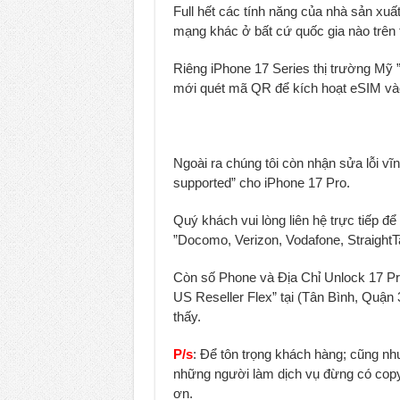
Full hết các tính năng của nhà sản xu
mạng khác ở bất cứ quốc gia nào trên t
Riêng iPhone 17 Series thị trường Mỹ ”
mới quét mã QR để kích hoạt eSIM và
Ngoài ra chúng tôi còn nhận sửa lỗi v
supported” cho iPhone 17 Pro.
Quý khách vui lòng liên hệ trực tiếp đ
”Docomo, Verizon, Vodafone, StraightT
Còn số Phone và Địa Chỉ Unlock 17 Pr
US Reseller Flex” tại (Tân Bình, Quận 
thấy.
P/s
: Để tôn trọng khách hàng; cũng nh
những người làm dịch vụ đừng có copy n
ơn.