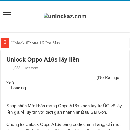
Unlock iPhone 16 Pro Max
Unlock iPhone 15 Pro Max lên quốc tế giá rẻ
Unlock Oppo A16s lấy liền
Unlock Samsung Galaxy S26 Ultra
1,538 Lượt xem
Unlock Motorola Razr 2025
(No Ratings
Unlock Motorola Razr 2024
Yet)
Loading...
Unlock iPhone 17 Pro Max
Unlock Samsung Galaxy Z Fold 7 giá rẻ
Shop nhận Mở khóa mạng Oppo A16s xách tay từ ÚC về lấy
liền giá rẻ, uy tín với thời gian nhanh nhất tại Sài Gòn.
Chúng tôi Unlock Oppo A16s bằng code chính hãng, chỉ một