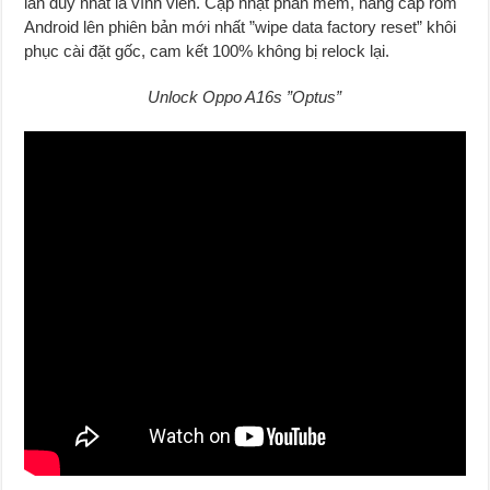
lần duy nhất là vĩnh viễn. Cập nhật phần mềm, nâng cấp rom
Android lên phiên bản mới nhất ”wipe data factory reset” khôi
phục cài đặt gốc, cam kết 100% không bị relock lại.
Unlock Oppo A16s ”Optus”