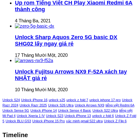
Up rom Tiếng Việt CH Play Xiaomi Redmi 6A
thành công
4 Tháng Ba, 2021
Unlock Sharp Aquos Zero 5G basic DX
SHG02 lấy ngay giá rẻ
17 Tháng Mười Một, 2020
Unlock Fujitsu Arrows NX9 F-52A xách tay
NHẬT giá rẻ
10 Tháng Mười Một, 2020
Unlock S24
Unlock iPhone 16
unlock s25
unlock z fold 7
unlock iphone 17 pro
Unlock
Razr 2024
Unlock Razr 2025
Unlock S26 Ultra
Unlock Arrows NX9
tiếng việt Redmi 6A
Unlock Sense 5G
Unlock iPhone 14
Unlock Sense 4 Basic
Unlock S22 Ultra
tiếng việt
Mi Pad 4
Unlock Xperia 1 IV
Unlock S23
Unlock iPhone 13
unlock z fold 6
Unlock Z Fold
5
Unlock BLU G53
Unlock iPhone 15 Pro
xác minh gmail S22 ultra
Unlock Z Flip 6
Timeline