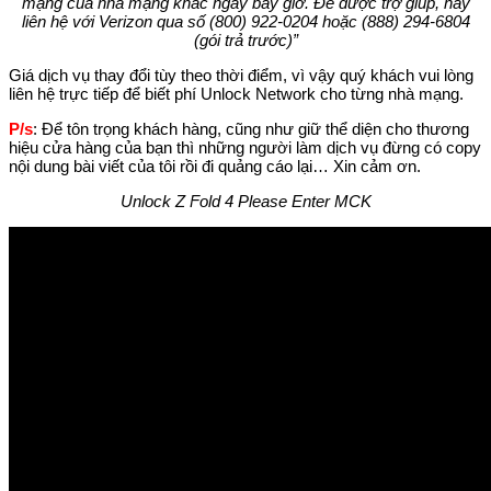
mạng của nhà mạng khác ngay bây giờ. Để được trợ giúp, hãy
liên hệ với Verizon qua số (800) 922-0204 hoặc (888) 294-6804
(gói trả trước)”
Giá dịch vụ thay đổi tùy theo thời điểm, vì vậy quý khách vui lòng
liên hệ trực tiếp để biết phí Unlock Network cho từng nhà mạng.
P/s
: Để tôn trọng khách hàng, cũng như giữ thể diện cho thương
hiệu cửa hàng của bạn thì những người làm dịch vụ đừng có copy
nội dung bài viết của tôi rồi đi quảng cáo lại… Xin cảm ơn.
Unlock Z Fold 4 Please Enter MCK