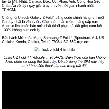
tay từ Mỹ, Nhật, Canada, Đức, Úc, Pháp, Anh, Cộng Hoà Séc…
Châu Âu về lấy ngay giá rẻ uy tín với thời gian nhanh nhất
TPHCM.
Chúng tôi Unlock Galaxy Z Fold4 bằng code chính hãng, chỉ một
lần duy nhất là vĩnh viễn
.
Cập nhật phần mềm, nâng cấp rom
Android lên phiên bản mới nhất (khôi phục cài đặt gốc) cam kết
100% không bị relock lại.
Bảo hành Mở khóa Mạng Samsung Z Fold 4 (Spectrum, AU, US
Cellular, Koodo, Cricket, Telus) F936U SC-55C trọn đời.
Unlock Z Fold 4 (T-Mobile, metroPCS) Điện thoại của bạn không
được phép sử dụng thẻ SIM này
.
Để sử dụng thẻ SIM này, hãy
mở khóa điện thoại của bạn trong cài đặt