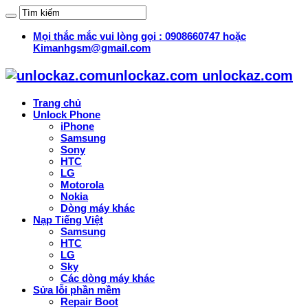
Mọi thắc mắc vui lòng gọi : 0908660747 hoặc
Kimanhgsm@gmail.com
unlockaz.com unlockaz.com
Trang chủ
Unlock Phone
iPhone
Samsung
Sony
HTC
LG
Motorola
Nokia
Dòng máy khác
Nạp Tiếng Việt
Samsung
HTC
LG
Sky
Các dòng máy khác
Sửa lỗi phần mềm
Repair Boot