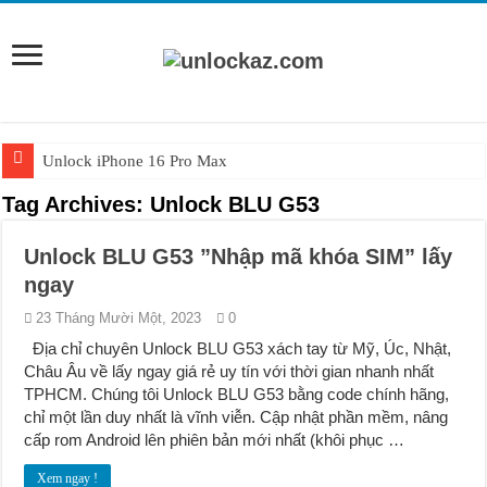
Unlock iPhone 16 Pro Max
Unlock iPhone 15 Pro Max lên quốc tế giá rẻ
Tag Archives:
Unlock BLU G53
Unlock Samsung Galaxy S26 Ultra
Unlock BLU G53 ”Nhập mã khóa SIM” lấy
Unlock Motorola Razr 2025
ngay
Unlock Motorola Razr 2024
23 Tháng Mười Một, 2023
0
Unlock iPhone 17 Pro Max
Địa chỉ chuyên Unlock BLU G53 xách tay từ Mỹ, Úc, Nhật,
Châu Âu về lấy ngay giá rẻ uy tín với thời gian nhanh nhất
Unlock Samsung Galaxy Z Fold 7 giá rẻ
TPHCM. Chúng tôi Unlock BLU G53 bằng code chính hãng,
chỉ một lần duy nhất là vĩnh viễn. Cập nhật phần mềm, nâng
cấp rom Android lên phiên bản mới nhất (khôi phục …
Xem ngay !