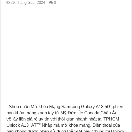
26 Tháng Sáu, 2024
0
Shop nhận Mở khóa Mạng Samsung Galaxy A13 5G, phiên
bản khóa mạng xách tay từ Mỹ Đức Úc Canada Châu Âu…
về lấy liền giá rẻ uy tín với thời gian nhanh nhất tại TPHCM.
Unlock A13 ”ATT” Nhập mã mở khóa mạng. Điện thoại của
bạn không được phép sử dụng thẻ SIM này Chúng tôi Unlock