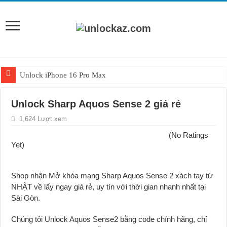
Unlock iPhone 16 Pro Max
Unlock iPhone 15 Pro Max lên quốc tế giá rẻ
Unlock Sharp Aquos Sense 2 giá rẻ
Unlock Samsung Galaxy S26 Ultra
1,624 Lượt xem
Unlock Motorola Razr 2025
(No Ratings
Unlock Motorola Razr 2024
Yet)
Unlock iPhone 17 Pro Max
Shop nhận Mở khóa mạng Sharp Aquos Sense 2 xách tay từ
Unlock Samsung Galaxy Z Fold 7 giá rẻ
NHẬT về lấy ngay giá rẻ, uy tín với thời gian nhanh nhất tại
Sài Gòn.
Chúng tôi Unlock Aquos Sense2 bằng code chính hãng, chỉ