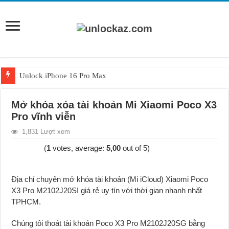
Unlock iPhone 16 Pro Max
Unlock iPhone 15 Pro Max lên quốc tế giá rẻ
Mở khóa xóa tài khoản Mi Xiaomi Poco X3
Unlock Samsung Galaxy S26 Ultra
Pro vĩnh viễn
Unlock Motorola Razr 2025
1,831 Lượt xem
Unlock Motorola Razr 2024
(
1
votes, average:
5,00
out of 5)
Unlock iPhone 17 Pro Max
Unlock Samsung Galaxy Z Fold 7 giá rẻ
Địa chỉ chuyên mở khóa tài khoản (Mi iCloud) Xiaomi Poco
X3 Pro M2102J20SI giá rẻ uy tín với thời gian nhanh nhất
TPHCM.
Chúng tôi thoát tài khoản Poco X3 Pro M2102J20SG bằng