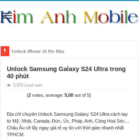
Unlock iPhone 16 Pro Max
Unlock iPhone 15 Pro Max lên quốc tế giá rẻ
Unlock Samsung Galaxy S24 Ultra trong
Unlock Samsung Galaxy S26 Ultra
40 phút
Unlock Motorola Razr 2025
5,972 Lượt xem
Unlock Motorola Razr 2024
(
2
votes, average:
5,00
out of 5)
Unlock iPhone 17 Pro Max
Unlock Samsung Galaxy Z Fold 7 giá rẻ
Địa chỉ chuyên Unlock Samsung Galaxy S24 Ultra xách tay
từ Mỹ, Nhật, Canada, Đức, Úc, Pháp, Anh, Cộng Hoà Séc…
Châu Âu về lấy ngay g
i
á rẻ uy tín với thời gian nhanh nhất
TPHCM.