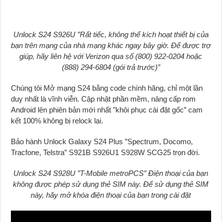
Unlock S24 S926U ”Rất tiếc, không thể kích hoạt thiết bị của
bạn trên mạng của nhà mạng khác ngay bây giờ. Để được trợ
giúp, hãy liên hệ với Verizon qua số (800) 922-0204 hoặc
(888) 294-6804 (gói trả trước)”
Chúng tôi Mở mạng S24 bằng code chính hãng, chỉ một lần
duy nhất là vĩnh viễn. Cập nhật phần mềm, nâng cấp rom
Android lên phiên bản mới nhất ”khôi phục cài đặt gốc” cam
kết 100% không bị relock lại.
Bảo hành Unlock Galaxy S24 Plus ”Spectrum, Docomo,
Tracfone, Telstra” S921B S926U1 S928W SCG25 trọn đời.
Unlock S24 S928U ”T-Mobile metroPCS” Điện thoại của bạn
không được phép sử dụng thẻ SIM này. Để sử dụng thẻ SIM
này, hãy mở khóa điện thoại của bạn trong cài đặt