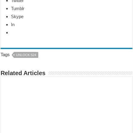
Twitter
Tumblr
Skype
In
Tags
UNLOCK S24
Related Articles