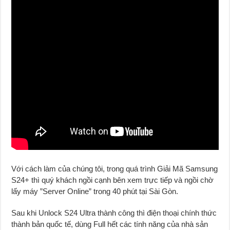
Với cách làm của chúng tôi, trong quá trình Giải Mã Samsung
S24+ thì quý khách ngồi cạnh bên xem trực tiếp và ngồi chờ
lấy máy ”Server Online” trong 40 phút tại Sài Gòn.
Sau khi Unlock S24 Ultra thành công thì điện thoại chính thức
thành bản quốc tế, dùng Full hết các tính năng của nhà sản