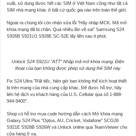
xuất, sử dụng được hết các SIM ở Việt Nam cũng như tất cả
SIM nhà mạng khác ở bất cứ quốc gia nào trên toàn thế giới.
Ngoài ra chúng tôi còn nhận sửa lỗi ”Hãy nhập MCK. Mã mở
khóa mạng đã bị chặn. Quá nhiều lần vẽ sai” Samsung S24
S926B S921U1 S928E SC-52E lấy liền sau ít phút.
Unlock S24 S921U ”ATT” Nhập mã mở khóa mạng. Điện
thoại của bạn không được phép sử dụng thẻ SIM này
Fix S24 Ultra ”Rất tiếc, hiện giờ bạn không thể kích hoạt thiết
bị trên mạng của nhà cung cấp khác. Để được hỗ trợ, hãy
liên hệ dịch vụ khách hàng của U.S. Cellular qua số 1-888-
944-9400”.
Shop có hỗ trợ mua code hướng dẫn cách Mở khóa mạng
Galaxy S24 Plus ”Optus, AU, Cricket, Vodafone” SCG26
S921E S928B S926W và Unlock online qua TeamViewer cho
cửa hàng ở xa.