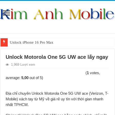
Unlock iPhone 16 Pro Max
Unlock iPhone 15 Pro Max lên quốc tế giá rẻ
Unlock Motorola One 5G UW ace lấy ngay
Unlock Samsung Galaxy S26 Ultra
1,969 Lượt xem
Unlock Motorola Razr 2025
(
1
votes,
Unlock Motorola Razr 2024
average:
5,00
out of 5)
Unlock iPhone 17 Pro Max
Địa chỉ chuyên Unlock Motorola One 5G UW ace (Verizon, T-
Unlock Samsung Galaxy Z Fold 7 giá rẻ
Mobile) xách tay từ Mỹ về giá rẻ uy tín với thời gian nhanh
nhất TPHCM.