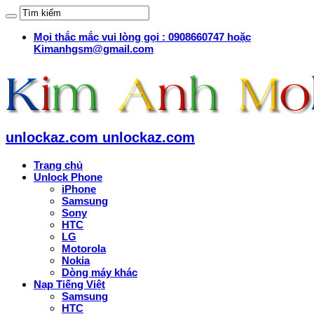
Mọi thắc mắc vui lòng gọi : 0908660747 hoặc
Kimanhgsm@gmail.com
unlockaz.com unlockaz.com
Trang chủ
Unlock Phone
iPhone
Samsung
Sony
HTC
LG
Motorola
Nokia
Dòng máy khác
Nạp Tiếng Việt
Samsung
HTC