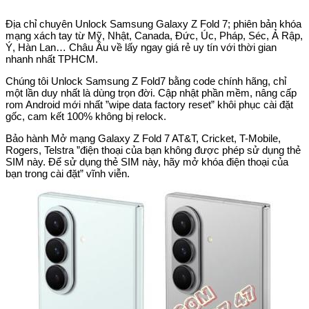
Địa chỉ chuyên Unlock Samsung Galaxy Z Fold 7; phiên bản khóa
mạng xách tay từ Mỹ, Nhật, Canada, Đức, Úc, Pháp, Séc, Ả Rập,
Ý, Hàn Lan… Châu Âu về lấy ngay giá rẻ uy tín với thời gian
nhanh nhất TPHCM.
Chúng tôi Unlock Samsung Z Fold7 bằng code chính hãng, chỉ
một lần duy nhất là dùng trọn đời. Cập nhật phần mềm, nâng cấp
rom Android mới nhất ”wipe data factory reset” khôi phục cài đặt
gốc, cam kết 100% không bị relock.
Bảo hành Mở mạng Galaxy Z Fold 7 AT&T, Cricket, T-Mobile,
Rogers, Telstra ”điện thoại của bạn không được phép sử dụng thẻ
SIM này. Để sử dụng thẻ SIM này, hãy mở khóa điện thoại của
bạn trong cài đặt” vĩnh viễn.