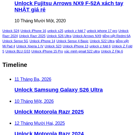
Unlock Fujitsu Arrows NX9 F-52A xách tay
NHẬT giá rẻ
10 Tháng Mười Một, 2020
Unlock S24
Unlock iPhone 16
unlock s25
unlock z fold 7
unlock iphone 17 pro
Unlock
Razr 2024
Unlock Razr 2025
Unlock S26 Ultra
Unlock Arrows NX9
tiếng việt Redmi 6A
Unlock Sense 5G
Unlock iPhone 14
Unlock Sense 4 Basic
Unlock S22 Ultra
tiếng việt
Mi Pad 4
Unlock Xperia 1 IV
Unlock S23
Unlock iPhone 13
unlock z fold 6
Unlock Z Fold
5
Unlock BLU G53
Unlock iPhone 15 Pro
xác minh gmail S22 ultra
Unlock Z Flip 6
Timeline
11 Tháng Ba, 2026
Unlock Samsung Galaxy S26 Ultra
10 Tháng Một, 2026
Unlock Motorola Razr 2025
12 Tháng Mười Hai, 2025
Unlock Motorola Razr 2024