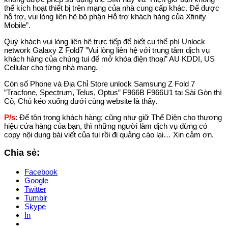
thể kích hoạt thiết bị trên mạng của nhà cung cấp khác. Để được
hỗ trợ, vui lòng liên hệ bộ phận Hỗ trợ khách hàng của Xfinity
Mobile”.
Quý khách vui lòng liên hệ trực tiếp để biết cụ thể phí Unlock
network Galaxy Z Fold7 ”Vui lòng liên hệ với trung tâm dịch vụ
khách hàng của chúng tui để mở khóa điện thoại” AU KDDI, US
Cellular cho từng nhà mạng.
Còn số Phone và Địa Chỉ Store unlock Samsung Z Fold 7
”Tracfone, Spectrum, Telus, Optus” F966B F966U1 tại Sài Gòn thì
Cô, Chú kéo xuống dưới cùng website là thấy.
P/s
: Để tôn trọng khách hàng; cũng như giữ Thể Diện cho thương
hiệu cửa hàng của bạn, thì những người làm dịch vụ đừng có
copy nội dung bài viết của tui rồi đi quảng cáo lại… Xin cảm ơn.
Chia sẻ:
Facebook
Google
Twitter
Tumblr
Skype
In