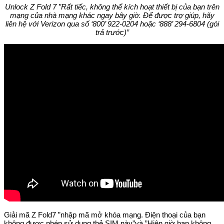
Unlock Z Fold 7 ”Rất tiếc, không thể kích hoạt thiết bị của bạn trên
mạng của nhà mạng khác ngay bây giờ. Để được trợ giúp, hãy
liên hệ với Verizon qua số ‘800’ 922-0204 hoặc ‘888’ 294-6804 (gói
trả trước)”
Giải mã Z Fold7 ”nhập mã mở khóa mạng. Điện thoại của bạn
không được phép sử dụng thẻ SIM này”và ”Hiện giờ bạn không