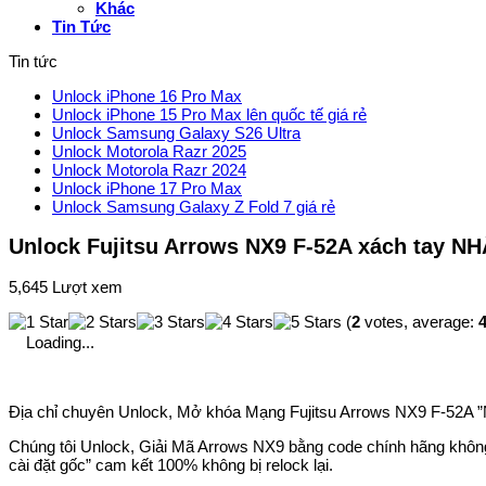
Khác
Tin Tức
Tin tức
Unlock iPhone 16 Pro Max
Unlock iPhone 15 Pro Max lên quốc tế giá rẻ
Unlock Samsung Galaxy S26 Ultra
Unlock Motorola Razr 2025
Unlock Motorola Razr 2024
Unlock iPhone 17 Pro Max
Unlock Samsung Galaxy Z Fold 7 giá rẻ
Unlock Fujitsu Arrows NX9 F-52A xách tay NH
5,645 Lượt xem
(
2
votes, average:
4
Loading...
Địa chỉ chuyên Unlock, Mở khóa Mạng Fujitsu Arrows NX9 F-52A ”NT
Chúng tôi Unlock, Giải Mã Arrows NX9 bằng code chính hãng không
cài đặt gốc” cam kết 100% không bị relock lại.