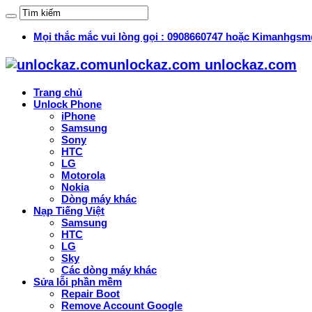
Mọi thắc mắc vui lòng gọi : 0908660747 hoặc Kimanhg
unlockaz.com unlockaz.com
Trang chủ
Unlock Phone
iPhone
Samsung
Sony
HTC
LG
Motorola
Nokia
Dòng máy khác
Nạp Tiếng Việt
Samsung
HTC
LG
Sky
Các dòng máy khác
Sửa lỗi phần mềm
Repair Boot
Remove Account Google