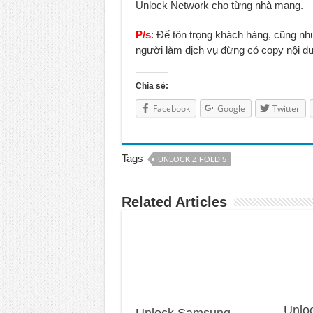
Unlock Network cho từng nhà mạng.
P/s
: Để tôn trọng khách hàng, cũng nh
người làm dịch vụ đừng có copy nội dun
Chia sẻ:
Facebook
Google
Twitter
Tags
UNLOCK Z FOLD 5
Related Articles
Unlo
Unlock Samsung