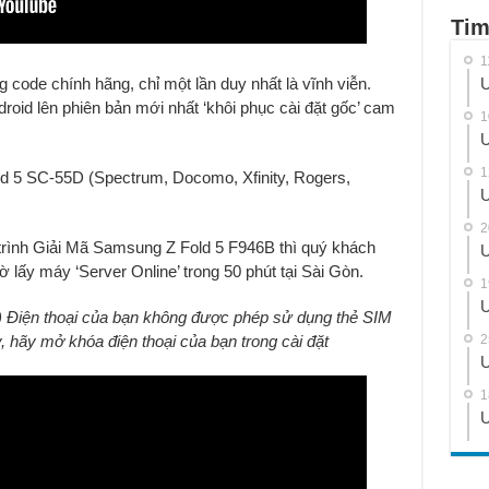
Tim
1
 code chính hãng, chỉ một lần duy nhất là vĩnh viễn
.
U
id lên phiên bản mới nhất ‘khôi phục cài đặt gốc’ cam
1
U
1
 5 SC-55D (Spectrum, Docomo, Xfinity, Rogers,
U
2
 trình Giải Mã Samsung Z Fold 5 F946B thì quý khách
U
 lấy máy ‘Server Online’ trong 50 phút tại Sài Gòn.
1
U
) Điện thoại của bạn không được phép sử dụng thẻ SIM
 hãy mở khóa điện thoại của bạn trong cài đặt
2
U
1
U