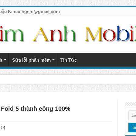
7 hoặc Kimanhgsm@gmail.com
ệt
Sửa lỗi phần mềm
Tin Tức
tế giá rẻ
Fold 5 thành công 100%
 5)