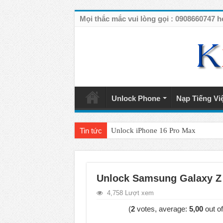
Mọi thắc mắc vui lòng gọi : 090866074
Unlock Phone
Nạp Tiếng Vi
Tin tức
Unlock iPhone 16 Pro Max
Unlock iPhone 15 Pro Max lên quốc 
Unlock Samsung Galaxy S26 Ultra
Unlock Samsung Galaxy Z 
Unlock Motorola Razr 2025
4,758 Lượt xem
Unlock Motorola Razr 2024
(
2
votes, average:
5,00
out of
Unlock iPhone 17 Pro Max