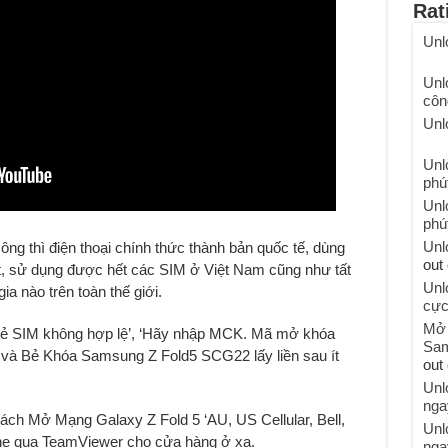
Rat
Unl
Unl
côn
Unl
Unl
phú
Unl
phú
Unl
ng thì điện thoại chính thức thành bản quốc tế, dùng
out 
ất, sử dụng được hết các SIM ở Việt Nam cũng như tất
Unl
a nào trên toàn thế giới.
cực
Mở 
‘Thẻ SIM không hợp lệ’, ‘Hãy nhập MCK. Mã mở khóa
Sam
’ và Bẻ Khóa Samsung Z Fold5 SCG22 lấy liền sau ít
out 
Unl
nga
ch Mở Mạng Galaxy Z Fold 5 ‘AU, US Cellular, Bell,
Unl
ne qua TeamViewer cho cửa hàng ở xa.
nga