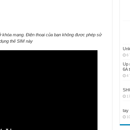
 khóa mạng. Điện thoại của bạn không được phép sử
dụng thẻ SIM này
Unl
6 
Up 
6A 
4 
SHG
17
tay
10