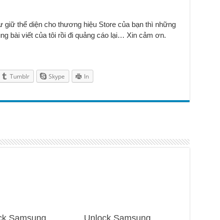
ư giữ thể diện cho thương hiệu Store của bạn thì những
g bài viết của tôi rồi đi quảng cáo lại… Xin cảm ơn.
Tumblr
Skype
In
ck Samsung
Unlock Samsung