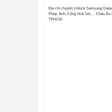
Unlock Samsung Galaxy Z Fold 7 gi
Địa chỉ chuyên Unlock Samsung Galaxy
Pháp, Anh, Cộng Hoà Séc… Châu Âu về l
TPHCM.