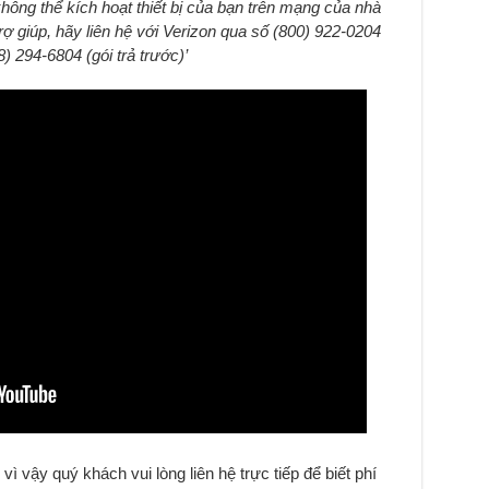
 không thể kích hoạt thiết bị của bạn trên mạng của nhà
 giúp, hãy liên hệ với Verizon qua số (800) 922-0204
) 294-6804 (gói trả trước)’
 vì vậy quý khách vui lòng liên hệ trực tiếp để biết phí