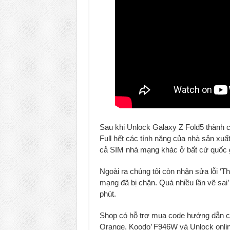
Sau khi Unlock Galaxy Z Fold5 thành cô
Full hết các tính năng của nhà sản xu
cả SIM nhà mạng khác ở bất cứ quốc gi
Ngoài ra chúng tôi còn nhận sửa lỗi 
mạng đã bị chặn. Quá nhiều lần vẽ sai
phút.
Shop có hỗ trợ mua code hướng dẫn cá
Orange, Koodo’ F946W và Unlock onli