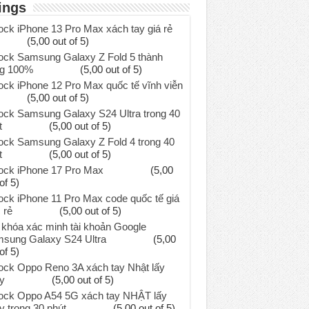
ings
ock iPhone 13 Pro Max xách tay giá rẻ
(5,00 out of 5)
ock Samsung Galaxy Z Fold 5 thành
g 100%
(5,00 out of 5)
ock iPhone 12 Pro Max quốc tế vĩnh viễn
(5,00 out of 5)
ock Samsung Galaxy S24 Ultra trong 40
t
(5,00 out of 5)
ock Samsung Galaxy Z Fold 4 trong 40
t
(5,00 out of 5)
ock iPhone 17 Pro Max
(5,00
of 5)
ock iPhone 11 Pro Max code quốc tế giá
 rẻ
(5,00 out of 5)
khóa xác minh tài khoản Google
sung Galaxy S24 Ultra
(5,00
of 5)
ock Oppo Reno 3A xách tay Nhật lấy
y
(5,00 out of 5)
ock Oppo A54 5G xách tay NHẬT lấy
y trong 30 phút
(5,00 out of 5)