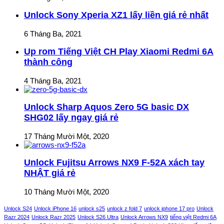
Unlock Sony Xperia XZ1 lấy liền giá rẻ nhất
6 Tháng Ba, 2021
Up rom Tiếng Việt CH Play Xiaomi Redmi 6A
thành công
4 Tháng Ba, 2021
Unlock Sharp Aquos Zero 5G basic DX
SHG02 lấy ngay giá rẻ
17 Tháng Mười Một, 2020
Unlock Fujitsu Arrows NX9 F-52A xách tay
NHẬT giá rẻ
10 Tháng Mười Một, 2020
Unlock S24
Unlock iPhone 16
unlock s25
unlock z fold 7
unlock iphone 17 pro
Unlock
Razr 2024
Unlock Razr 2025
Unlock S26 Ultra
Unlock Arrows NX9
tiếng việt Redmi 6A