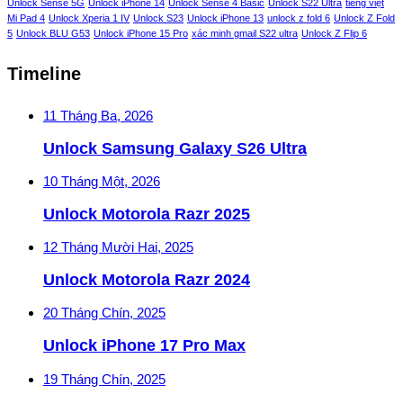
Unlock Sense 5G
Unlock iPhone 14
Unlock Sense 4 Basic
Unlock S22 Ultra
tiếng việt
Mi Pad 4
Unlock Xperia 1 IV
Unlock S23
Unlock iPhone 13
unlock z fold 6
Unlock Z Fold
5
Unlock BLU G53
Unlock iPhone 15 Pro
xác minh gmail S22 ultra
Unlock Z Flip 6
Timeline
11 Tháng Ba, 2026
Unlock Samsung Galaxy S26 Ultra
10 Tháng Một, 2026
Unlock Motorola Razr 2025
12 Tháng Mười Hai, 2025
Unlock Motorola Razr 2024
20 Tháng Chín, 2025
Unlock iPhone 17 Pro Max
19 Tháng Chín, 2025