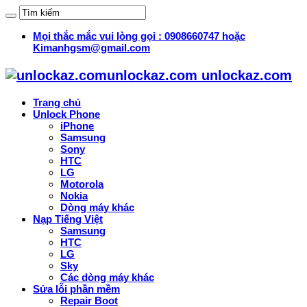
Mọi thắc mắc vui lòng gọi : 0908660747 hoặc
Kimanhgsm@gmail.com
unlockaz.com unlockaz.com
Trang chủ
Unlock Phone
iPhone
Samsung
Sony
HTC
LG
Motorola
Nokia
Dòng máy khác
Nạp Tiếng Việt
Samsung
HTC
LG
Sky
Các dòng máy khác
Sửa lỗi phần mềm
Repair Boot