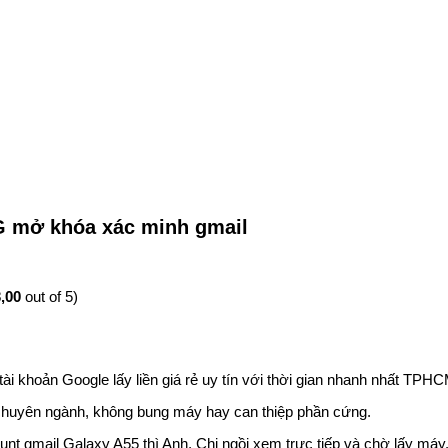
G mở khóa xác minh gmail
,00
out of 5)
khoản Google lấy liền giá rẻ uy tín với thời gian nhanh nhất TPHC
 chuyên ngành, không bung máy hay can thiệp phần cứng.
unt gmail Galaxy A55 thì Anh, Chị ngồi xem trực tiếp và chờ lấy máy