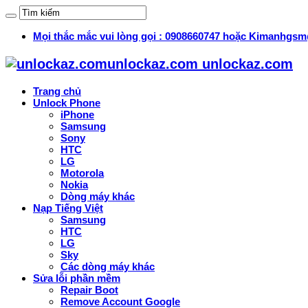
Mọi thắc mắc vui lòng gọi : 0908660747 hoặc Kimanhg
unlockaz.com unlockaz.com
Trang chủ
Unlock Phone
iPhone
Samsung
Sony
HTC
LG
Motorola
Nokia
Dòng máy khác
Nạp Tiếng Việt
Samsung
HTC
LG
Sky
Các dòng máy khác
Sửa lỗi phần mềm
Repair Boot
Remove Account Google