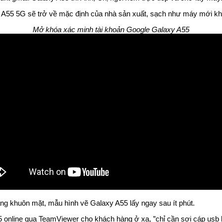
A55 5G sẽ trở về mặc định của nhà sản xuất, sạch như máy mới khui 
Mở khóa xác minh tài khoản Google Galaxy A55
ạng khuôn mặt, mẫu hình vẽ Galaxy A55 lấy ngay sau ít phút.
nline qua TeamViewer cho khách hàng ở xa, ”chỉ cần sợi cáp usb kết