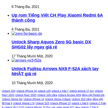
6 Tháng Ba, 2021
Up rom Tiếng Việt CH Play Xiaomi Redmi 6A
thành công
4 Tháng Ba, 2021
Unlock Sharp Aquos Zero 5G basic DX
SHG02 lấy ngay giá rẻ
17 Tháng Mười Một, 2020
Unlock Fujitsu Arrows NX9 F-52A xách tay
NHẬT giá rẻ
10 Tháng Mười Một, 2020
Unlock S24
Unlock iPhone 16
unlock s25
unlock z fold 7
unlock iphone 17 pro
Unlock
Razr 2024
Unlock Razr 2025
Unlock S26 Ultra
Unlock Arrows NX9
tiếng việt Redmi 6A
Unlock Sense 5G
Unlock iPhone 14
Unlock Sense 4 Basic
Unlock S22 Ultra
tiếng việt
Mi Pad 4
Unlock Xperia 1 IV
Unlock S23
Unlock iPhone 13
unlock z fold 6
Unlock Z Fold
5
Unlock BLU G53
Unlock iPhone 15 Pro
xác minh gmail S22 ultra
Unlock Z Flip 6