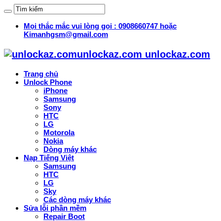
Mọi thắc mắc vui lòng gọi : 0908660747 hoặc
Kimanhgsm@gmail.com
unlockaz.com unlockaz.com
Trang chủ
Unlock Phone
iPhone
Samsung
Sony
HTC
LG
Motorola
Nokia
Dòng máy khác
Nạp Tiếng Việt
Samsung
HTC
LG
Sky
Các dòng máy khác
Sửa lỗi phần mềm
Repair Boot