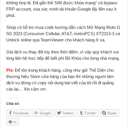
không hợp lệ. Đã gắn thẻ SIM được khóa mạng” và bypass
FRP account, xóa xác minh tài khoản Google lấy liền sau ít
phút.
Shop có hỗ trợ mua code hướng dẫn cách Mở Mạng Moto G
5G 2023 (Consumer Cellular, AT&T, metroPCS) XT2313-3 và
Unlock online qua TeamViewer cho khách hàng ở xa.
Giá dịch vụ thay đổi tùy theo thời điểm, vì vậy quý khách vui
lòng liên hệ trực tiếp để biết phí Bẻ Khóa cho từng nhà mạng.
P/s
: Để tôn trọng khách hàng, cũng như giữ Thể Diện cho
thương hiệu Store cửa hàng của bạn thì những người làm
dịch vụ đừng có copy nội dung bài viết của tôi rồi đi quảng
cáo lại… Xin cảm ơn.
Chia sẻ:
Facebook
Google
Twitter
Tumblr
Skype
In