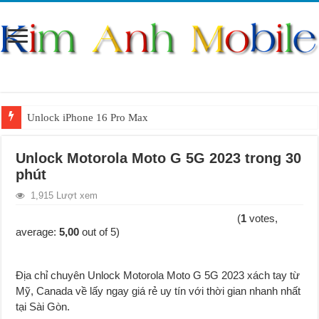
Unlock iPhone 16 Pro Max
Unlock iPhone 15 Pro Max lên quốc tế giá rẻ
Unlock Motorola Moto G 5G 2023 trong 30
Unlock Samsung Galaxy S26 Ultra
phút
Unlock Motorola Razr 2025
1,915 Lượt xem
Unlock Motorola Razr 2024
(
1
votes,
average:
5,00
out of 5)
Unlock iPhone 17 Pro Max
Unlock Samsung Galaxy Z Fold 7 giá rẻ
Địa chỉ chuyên Unlock Motorola Moto G 5G 2023 xách tay từ
Mỹ, Canada về lấy ngay g
i
á rẻ uy tín với thời gian nhanh nhất
tại Sài Gòn.