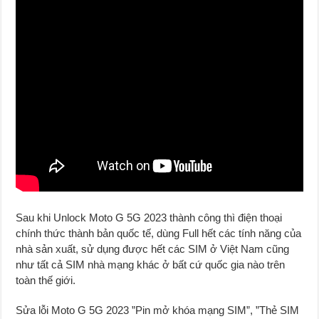
Sau khi Unlock Moto G 5G 2023 thành công thì điện thoại
chính thức thành bản quốc tế, dùng Full hết các tính năng của
nhà sản xuất, sử dụng được hết các SIM ở Việt Nam cũng
như tất cả SIM nhà mạng khác ở bất cứ quốc gia nào trên
toàn thế giới.
Sửa lỗi Moto G 5G 2023 ”Pin mở khóa mạng SIM”, ”Thẻ SIM