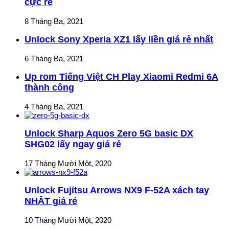
cực rẻ
8 Tháng Ba, 2021
Unlock Sony Xperia XZ1 lấy liền giá rẻ nhất
6 Tháng Ba, 2021
Up rom Tiếng Việt CH Play Xiaomi Redmi 6A
thành công
4 Tháng Ba, 2021
Unlock Sharp Aquos Zero 5G basic DX
SHG02 lấy ngay giá rẻ
17 Tháng Mười Một, 2020
Unlock Fujitsu Arrows NX9 F-52A xách tay
NHẬT giá rẻ
10 Tháng Mười Một, 2020