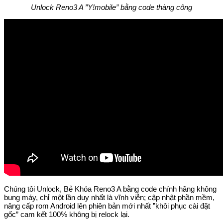
Unlock Reno3 A ”Y!mobile” bằng code thàng công
Chúng tôi Unlock, Bẻ Khóa Reno3 A bằng code chính hãng không
bung máy, chỉ một lần duy nhất là vĩnh viễn; cập nhật phần mềm,
nâng cấp rom Android lên phiên bản mới nhất ”khôi phục cài đặt
gốc” cam kết 100% không bị relock lại.