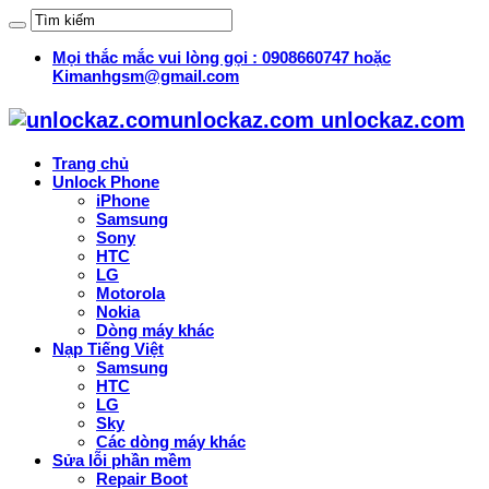
Mọi thắc mắc vui lòng gọi : 0908660747 hoặc
Kimanhgsm@gmail.com
unlockaz.com unlockaz.com
Trang chủ
Unlock Phone
iPhone
Samsung
Sony
HTC
LG
Motorola
Nokia
Dòng máy khác
Nạp Tiếng Việt
Samsung
HTC
LG
Sky
Các dòng máy khác
Sửa lỗi phần mềm
Repair Boot