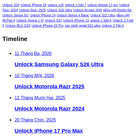
Unlock S24
Unlock iPhone 16
unlock s25
unlock z fold 7
unlock iphone 17 pro
Unlock
Razr 2024
Unlock Razr 2025
Unlock S26 Ultra
Unlock Arrows NX9
tiếng việt Redmi 6A
Unlock Sense 5G
Unlock iPhone 14
Unlock Sense 4 Basic
Unlock S22 Ultra
tiếng việt
Mi Pad 4
Unlock Xperia 1 IV
Unlock S23
Unlock iPhone 13
unlock z fold 6
Unlock Z Fold
5
Unlock BLU G53
Unlock iPhone 15 Pro
xác minh gmail S22 ultra
Unlock Z Flip 6
Timeline
11 Tháng Ba, 2026
Unlock Samsung Galaxy S26 Ultra
10 Tháng Một, 2026
Unlock Motorola Razr 2025
12 Tháng Mười Hai, 2025
Unlock Motorola Razr 2024
20 Tháng Chín, 2025
Unlock iPhone 17 Pro Max