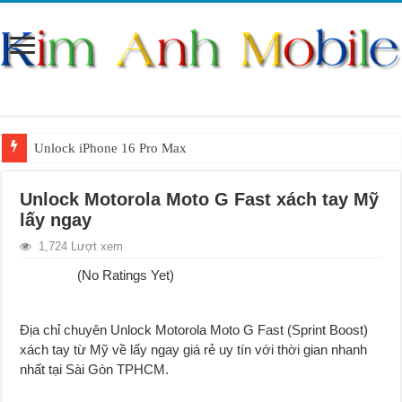
Unlock iPhone 16 Pro Max
Unlock iPhone 15 Pro Max lên quốc tế giá rẻ
Unlock Motorola Moto G Fast xách tay Mỹ
Unlock Samsung Galaxy S26 Ultra
lấy ngay
Unlock Motorola Razr 2025
1,724 Lượt xem
Unlock Motorola Razr 2024
(No Ratings Yet)
Unlock iPhone 17 Pro Max
Unlock Samsung Galaxy Z Fold 7 giá rẻ
Địa chỉ chuyên Unlock Motorola Moto G Fast (Sprint Boost)
xách tay từ Mỹ về lấy ngay g
i
á rẻ uy tín với thời gian nhanh
nhất tại Sài Gòn TPHCM.