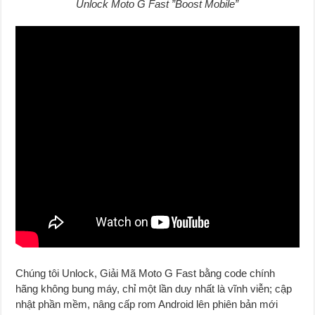
Unlock Moto G Fast ”Boost Mobile”
Chúng tôi Unlock, Giải Mã Moto G Fast bằng code chính
hãng không bung máy, chỉ một lần duy nhất là vĩnh viễn; cập
nhật phần mềm, nâng cấp rom Android lên phiên bản mới