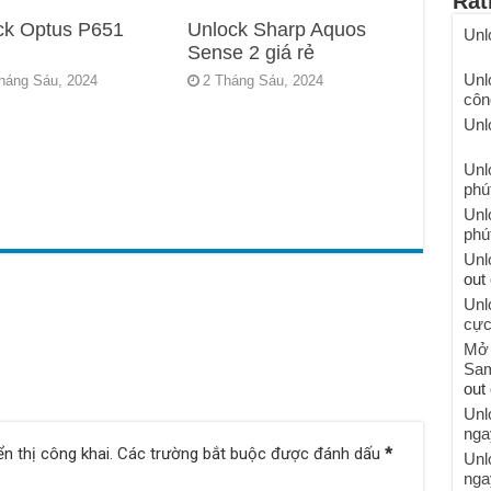
Rat
ck Optus P651
Unlock Sharp Aquos
Unl
Sense 2 giá rẻ
Unl
háng Sáu, 2024
2 Tháng Sáu, 2024
côn
Unl
Unl
phú
Unl
phú
Unl
out 
Unl
cực
Mở 
Sam
out 
Unl
nga
n thị công khai.
Các trường bắt buộc được đánh dấu
*
Unl
nga