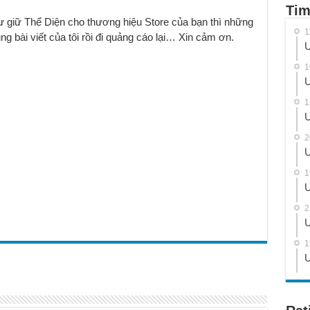
Tim
ư giữ Thể Diện cho thương hiệu Store của bạn thì những
1
g bài viết của tôi rồi đi quảng cáo lại… Xin cảm ơn.
U
1
U
1
U
2
U
1
U
2
U
1
U