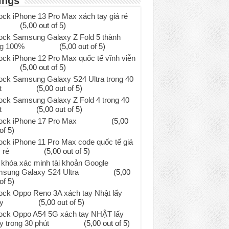
ings
ock iPhone 13 Pro Max xách tay giá rẻ
(5,00 out of 5)
ock Samsung Galaxy Z Fold 5 thành
g 100%
(5,00 out of 5)
ock iPhone 12 Pro Max quốc tế vĩnh viễn
(5,00 out of 5)
ock Samsung Galaxy S24 Ultra trong 40
t
(5,00 out of 5)
ock Samsung Galaxy Z Fold 4 trong 40
t
(5,00 out of 5)
ock iPhone 17 Pro Max
(5,00
of 5)
ock iPhone 11 Pro Max code quốc tế giá
 rẻ
(5,00 out of 5)
khóa xác minh tài khoản Google
sung Galaxy S24 Ultra
(5,00
of 5)
ock Oppo Reno 3A xách tay Nhật lấy
y
(5,00 out of 5)
ock Oppo A54 5G xách tay NHẬT lấy
y trong 30 phút
(5,00 out of 5)