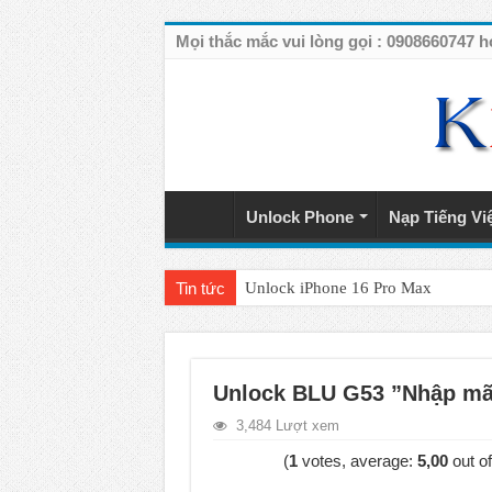
Mọi thắc mắc vui lòng gọi : 090866074
Unlock Phone
Nạp Tiếng Vi
Tin tức
Unlock iPhone 16 Pro Max
Unlock iPhone 15 Pro Max lên quốc 
Unlock Samsung Galaxy S26 Ultra
Unlock BLU G53 ”Nhập mã
Unlock Motorola Razr 2025
3,484 Lượt xem
Unlock Motorola Razr 2024
(
1
votes, average:
5,00
out of
Unlock iPhone 17 Pro Max