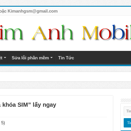
7 hoặc Kimanhgsm@gmail.com
ệt
Sửa lỗi phần mềm
Tin Tức
tế giá rẻ
 khóa SIM” lấy ngay
 5)