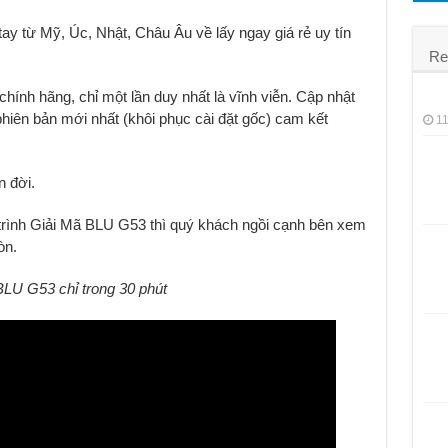
á rẻ
ay từ Mỹ, Úc, Nhật, Châu Âu về lấy ngay g
i
á rẻ uy tín
Re
ính hãng, chỉ một lần duy nhất là vĩnh viễn. Cập nhật
iên bản mới nhất (khôi phục cài đặt gốc) cam kết
11
 đời.
 trình Giải Mã BLU G53 thì quý khách ngồi cạnh bên xem
òn.
LU G53 chỉ trong 30 phút