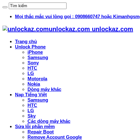
Mọi thắc mắc vui lòng gọi : 0908660747 hoặc Kimanhg
unlockaz.com unlockaz.com
Trang chủ
Unlock Phone
iPhone
Samsung
Sony
HTC
LG
Motorola
Nokia
Dòng máy khác
Nạp Tiếng Việt
Samsung
HTC
LG
Sky
Các dòng máy khác
Sửa lỗi phần mềm
Repair Boot
Remove Account Google