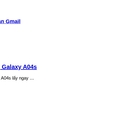
ản Gmail
 Galaxy A04s
 A04s lấy ngay …