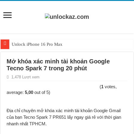
Unlock iPhone 16 Pro Max
Unlock iPhone 15 Pro Max lên quốc tế giá rẻ
Mở khóa xác minh tài khoản Google
Unlock Samsung Galaxy S26 Ultra
Tecno Spark 7 trong 20 phút
Unlock Motorola Razr 2025
1,478 Lượt xem
Unlock Motorola Razr 2024
(
1
votes,
average:
5,00
out of 5)
Unlock iPhone 17 Pro Max
Unlock Samsung Galaxy Z Fold 7 giá rẻ
Địa chỉ chuyên mở khóa xác minh tài khoản Google Gmail
của bạn Tecno Spark 7 PR651 lấy ngay g
i
á rẻ với thời gian
nhanh nhất TPHCM.