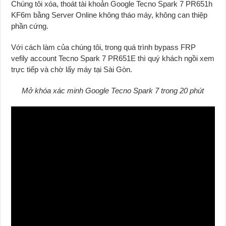
Chúng tôi xóa, thoát tài khoản Google Tecno Spark 7 PR651h
KF6m bằng Server Online không tháo máy, không can thiệp
phần cứng.
Với cách làm của chúng tôi, trong quá trình bypass FRP
vefily account Tecno Spark 7 PR651E thì quý khách ngồi xem
trực tiếp và chờ lấy máy tại Sài Gòn.
Mở khóa xác minh Google Tecno Spark 7 trong 20 phút