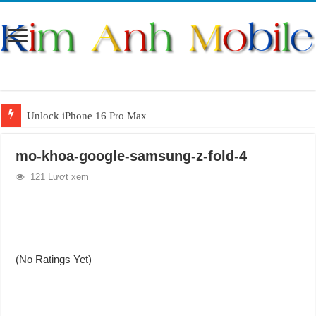
Unlock iPhone 16 Pro Max
Unlock iPhone 15 Pro Max lên quốc tế giá rẻ
mo-khoa-google-samsung-z-fold-4
Unlock Samsung Galaxy S26 Ultra
121 Lượt xem
Unlock Motorola Razr 2025
Unlock Motorola Razr 2024
Unlock iPhone 17 Pro Max
Unlock Samsung Galaxy Z Fold 7 giá rẻ
(No Ratings Yet)