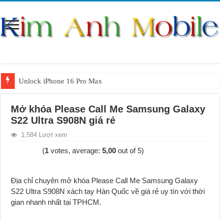
Unlock iPhone 16 Pro Max
Unlock iPhone 15 Pro Max lên quốc tế giá rẻ
Mở khóa Please Call Me Samsung Galaxy
Unlock Samsung Galaxy S26 Ultra
S22 Ultra S908N giá rẻ
Unlock Motorola Razr 2025
1,584 Lượt xem
Unlock Motorola Razr 2024
(
1
votes, average:
5,00
out of 5)
Unlock iPhone 17 Pro Max
Unlock Samsung Galaxy Z Fold 7 giá rẻ
Địa chỉ chuyên mở khóa Please Call Me Samsung Galaxy
S22 Ultra S908N xách tay Hàn Quốc về g
i
á rẻ uy tín với thời
gian nhanh nhất tại TPHCM.