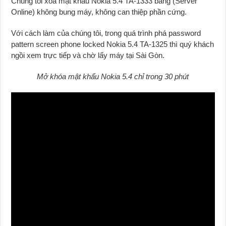
Chúng tôi xóa mật khẩu Nokia 5.4 TA-1333 bằng (Server
Online) không bung máy, không can thiệp phần cứng.
Với cách làm của chúng tôi, trong quá trình phá password
pattern screen phone locked Nokia 5.4 TA-1325 thì quý khách
ngồi xem trực tiếp và chờ lấy máy tại Sài Gòn.
Mở khóa mật khẩu Nokia 5.4 chỉ trong 30 phút