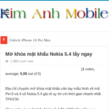
Unlock iPhone 16 Pro Max
Unlock iPhone 15 Pro Max lên quốc tế giá rẻ
Mở khóa mật khẩu Nokia 5.4 lấy ngay
Unlock Samsung Galaxy S26 Ultra
1,960 Lượt xem
Unlock Motorola Razr 2025
(
1
votes,
Unlock Motorola Razr 2024
average:
5,00
out of 5)
Unlock iPhone 17 Pro Max
Địa chỉ chuyên mở khóa mật khẩu vân tay mẫu hình vẽ mã
Unlock Samsung Galaxy Z Fold 7 giá rẻ
Pin 6 và 4 số Nokia 5
.
4 giá rẻ uy tín với thời gian nhanh nhất
TPHCM.