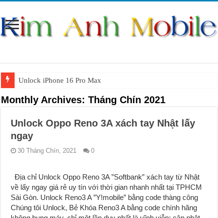
Unlock iPhone 16 Pro Max
Unlock iPhone 15 Pro Max lên quốc tế giá rẻ
Monthly Archives:
Tháng Chín 2021
Unlock Samsung Galaxy S26 Ultra
Unlock Oppo Reno 3A xách tay Nhật lấy
Unlock Motorola Razr 2025
ngay
Unlock Motorola Razr 2024
30 Tháng Chín, 2021
0
Unlock iPhone 17 Pro Max
Địa chỉ Unlock Oppo Reno 3A ”Softbank” xách tay từ Nhật
Unlock Samsung Galaxy Z Fold 7 giá rẻ
về lấy ngay giá rẻ uy tín với thời gian nhanh nhất tại TPHCM
Sài Gòn. Unlock Reno3 A ”Y!mobile” bằng code thàng công
Chúng tôi Unlock, Bẻ Khóa Reno3 A bằng code chính hãng
không bung máy, chỉ một lần duy nhất là vĩnh viễn; cập nhật