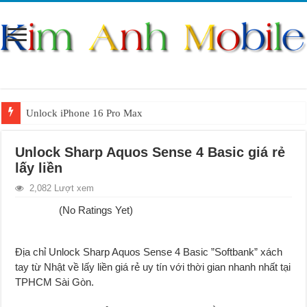
Unlock iPhone 16 Pro Max
Unlock iPhone 15 Pro Max lên quốc tế giá rẻ
Unlock Sharp Aquos Sense 4 Basic giá rẻ
Unlock Samsung Galaxy S26 Ultra
lấy liền
Unlock Motorola Razr 2025
2,082 Lượt xem
Unlock Motorola Razr 2024
(No Ratings Yet)
Unlock iPhone 17 Pro Max
Unlock Samsung Galaxy Z Fold 7 giá rẻ
Địa chỉ Unlock Sharp Aquos Sense 4 Basic ”Softbank” xách
tay từ Nhật về lấy liền giá rẻ uy tín với thời gian nhanh nhất tại
TPHCM Sài Gòn.