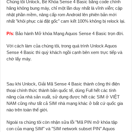
Chúng tôi Unlock, Bẻ Khóa Sense 4 Basic bằng code chính
hãng không bung máy, chỉ một lần duy nhất là vĩnh viễn; cập
nhật phần mềm, nâng cấp rom Android lên ph
i
ên bản mới
nhất ”khôi phục cài đặt gốc” cam kết 100% không bị relock lại.
P/s
: Bảo hành Mở khóa Mạng Aquos Sense 4 Basic trọn đời.
Với cách làm của chúng tôi, trong quá trình Unlock Aquos
Sense 4 Basic thì quý khách ngồi cạnh bên xem trực tiếp và
chờ lấy máy.
Sau khi Unlock, Giải Mã Sense 4 Basic thành công thì điện
thoại chính thức thành bản quốc tế, dùng Full hết các tính
năng của nhà sản xuất, sử dụng được hết các SIM ở VIỆT
NAM cũng như tất cả SIM nhà mạng khác ở bất cứ quốc g
i
a
nào trên toàn thế giới.
Ngoài ra chúng tôi còn nhận sửa lỗi ”Mã PIN mở khóa tập
con của mạng SIM” và ”SIM network subset PIN” Aquos