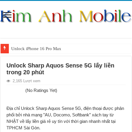
Unlock iPhone 16 Pro Max
Unlock iPhone 15 Pro Max lên quốc tế giá rẻ
Unlock Sharp Aquos Sense 5G lấy liền
Unlock Samsung Galaxy S26 Ultra
trong 20 phút
Unlock Motorola Razr 2025
2,165 Lượt xem
Unlock Motorola Razr 2024
(No Ratings Yet)
Unlock iPhone 17 Pro Max
Unlock Samsung Galaxy Z Fold 7 giá rẻ
Địa chỉ Unlock Sharp Aquos Sense 5G, điện thoại được phân
phối bởi nhà mạng ”AU, Docomo
,
Softbank” xách tay từ
NHẬT về lấy liền giá rẻ uy tín với thời gian nhanh nhất tại
TPHCM Sài Gòn.