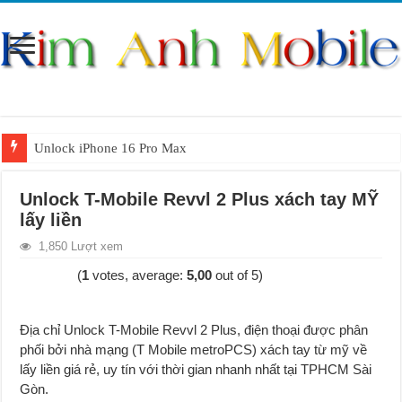
Unlock iPhone 16 Pro Max
Unlock iPhone 15 Pro Max lên quốc tế giá rẻ
Unlock T-Mobile Revvl 2 Plus xách tay MỸ
Unlock Samsung Galaxy S26 Ultra
lấy liền
Unlock Motorola Razr 2025
1,850 Lượt xem
Unlock Motorola Razr 2024
(
1
votes, average:
5,00
out of 5)
Unlock iPhone 17 Pro Max
Unlock Samsung Galaxy Z Fold 7 giá rẻ
Địa chỉ Unlock T-Mobile Revvl 2 Plus, điện thoại được phân
phối bởi nhà mạng (T Mobile metroPCS) xách tay từ mỹ về
lấy liền giá rẻ, uy tín với thời gian nhanh nhất tại TPHCM Sài
Gòn.