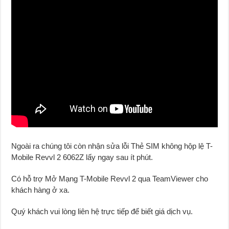
Ngoài ra chúng tôi còn nhận sửa lỗi Thẻ SIM không hộp lệ T-
Mobile Revvl 2 6062Z lấy ngay sau ít phút.
Có hỗ trợ Mở Mạng T-Mobile Revvl 2 qua TeamViewer cho
khách hàng ở xa.
Quý khách vui lòng liên hệ trực tiếp để biết giá dịch vụ.