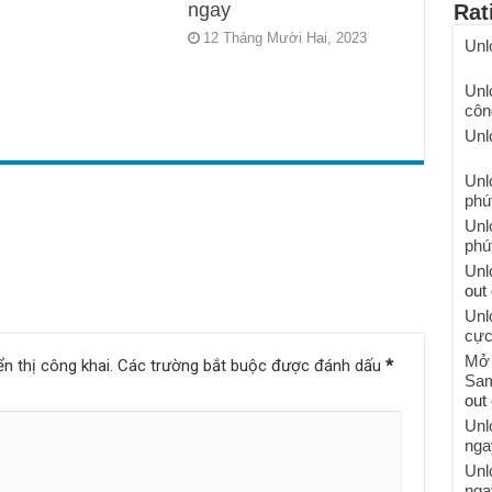
ngay
Rat
12 Tháng Mười Hai, 2023
Unl
Unl
côn
Unl
Unl
phú
Unl
phú
Unl
out 
Unl
cực
Mở 
n thị công khai.
Các trường bắt buộc được đánh dấu
*
Sam
out 
Unl
nga
Unl
nga