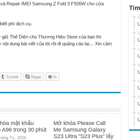
M và Repair IMEI Samsung Z Fold 3 F926W cho cửa
Tim
1
biết phí dịch vụ.
U
1
ư giữ Thể Diện cho Thương Hiệu Store của bạn thì
U
ội dung bài viết của tôi rồi đi quảng cáo lại… Xin cảm
1
U
2
U
Tumblr
Skype
In
1
U
2
U
1
U
hóa mật khẩu
Mở khóa Please Call
 A96 trong 30 phút
Me Samsung Galaxy
S23 Ultra ”S23 Plus” lấy
háng Tư, 2024