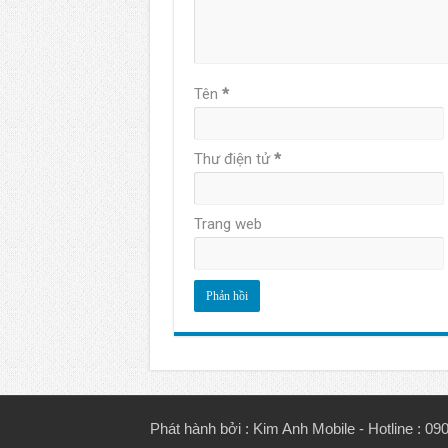
Tên
*
Thư điện tử
*
Trang web
Phát hành bởi :
Kim Anh Mobile
- Hotline : 0