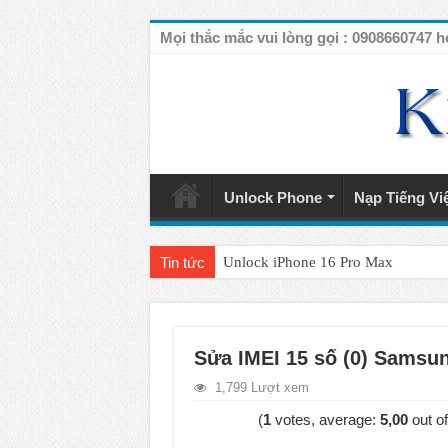
Mọi thắc mắc vui lòng gọi : 090866074
Unlock Phone
Nạp Tiếng Vi
Tin tức
Unlock iPhone 16 Pro Max
Unlock iPhone 15 Pro Max lên quốc 
Unlock Samsung Galaxy S26 Ultra
Sửa IMEI 15 số (0) Samsun
Unlock Motorola Razr 2025
1,799 Lượt xem
Unlock Motorola Razr 2024
(
1
votes, average:
5,00
out of
Unlock iPhone 17 Pro Max