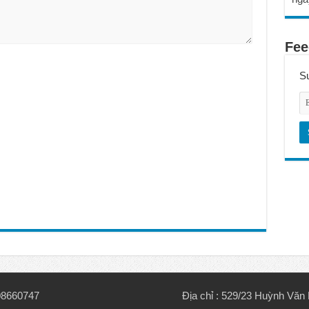
Fee
Su
908660747
Địa chỉ : 529/23 Huỳnh Vă