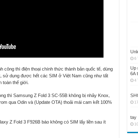
Unl
6 
Up 
h công thì điện thoại chính thức thành bản quốc tế, dùng
6A 
ất, sử dụng được hết các SIM ở Việt Nam cũng như tất
4 
 toàn thế giới.
 xong thì Samsung Z Fold 3 SC-55B không bị nhảy Knox,
SHG
h rom qua Odin và (Update OTA) thoải mái cam kết 100%
17
tay
laxy Z Fold 3 F926B báo không có SIM lấy liền sau ít
10