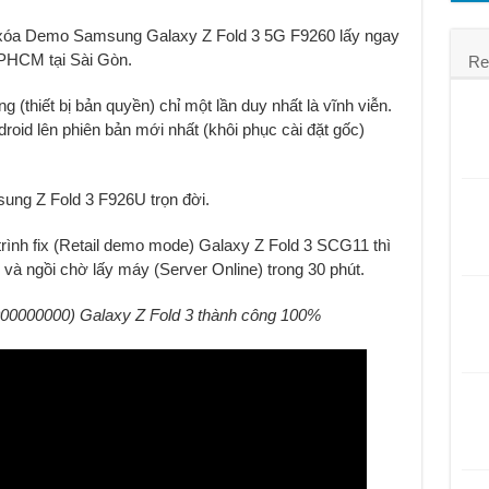
á rẻ
, xóa Demo Samsung Galaxy Z Fold 3 5G F9260 lấy ngay
 TPHCM tại Sài Gòn.
Re
(thiết bị bản quyền) chỉ một lần duy nhất là vĩnh viễn.
id lên phiên bản mới nhất (khôi phục cài đặt gốc)
ng Z Fold 3 F926U trọn đời.
trình fix (Retail demo mode) Galaxy Z Fold 3 SCG11 thì
và ngồi chờ lấy máy (Server Online) trong 30 phút.
000000000) Galaxy Z Fold 3 thành công 100%