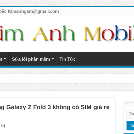
7 hoặc Kimanhgsm@gmail.com
ệt
Sửa lỗi phần mềm
Tin Tức
tế giá rẻ
g Galaxy Z Fold 3 không có SIM giá rẻ
 5)