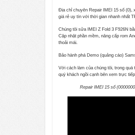
Unlock Samsung Galaxy Z Fold 7 gi
Địa chỉ chuyên Repair IMEI 15 số (0)
g
i
á rẻ uy tín với thời gian nhanh nhất
Chúng tôi sửa IMEI Z Fold 3 F926N bằng 
Cập nhật phần mềm, nâng cấp rom Andro
thoải mái.
Bảo hành phá Demo (quảng cáo) Samsu
Với cách làm của chúng tôi, trong quá 
quý khách ngồi cạnh bên xem trực tiếp 
Repair IMEI 15 số (000000