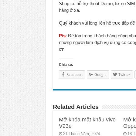
Shop có hỗ trợ thoát Demo, fix no SI
hàng ở xa.
Quý khách vui lòng liên hệ trực tiếp để 
P/s
: Để tôn trọng khách hàng cũng nh
những người làm dịch vụ đừng có copy n
ơn.
Chia sẻ:
Facebook
Google
Twitter
Related Articles
Mở khóa mật khẩu vivo
Mở k
V23e
Oppo
31 Tháng Năm, 2024
18 T