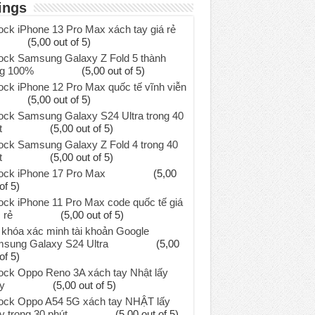
ings
ock iPhone 13 Pro Max xách tay giá rẻ
(5,00 out of 5)
ock Samsung Galaxy Z Fold 5 thành
g 100%
(5,00 out of 5)
ock iPhone 12 Pro Max quốc tế vĩnh viễn
(5,00 out of 5)
ock Samsung Galaxy S24 Ultra trong 40
t
(5,00 out of 5)
ock Samsung Galaxy Z Fold 4 trong 40
t
(5,00 out of 5)
ock iPhone 17 Pro Max
(5,00
of 5)
ock iPhone 11 Pro Max code quốc tế giá
 rẻ
(5,00 out of 5)
khóa xác minh tài khoản Google
sung Galaxy S24 Ultra
(5,00
of 5)
ock Oppo Reno 3A xách tay Nhật lấy
y
(5,00 out of 5)
ock Oppo A54 5G xách tay NHẬT lấy
y trong 30 phút
(5,00 out of 5)