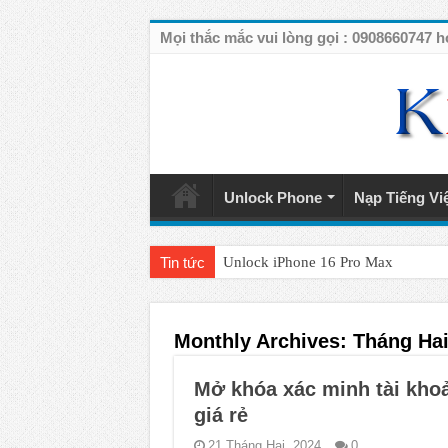
Mọi thắc mắc vui lòng gọi : 090866074
Unlock Phone
Nạp Tiếng Vi
Tin tức
Unlock iPhone 16 Pro Max
Unlock iPhone 15 Pro Max lên quốc 
Unlock Samsung Galaxy S26 Ultra
Monthly Archives:
Tháng Hai
Unlock Motorola Razr 2025
Mở khóa xác minh tài kh
Unlock Motorola Razr 2024
giá rẻ
Unlock iPhone 17 Pro Max
21 Tháng Hai, 2024
0