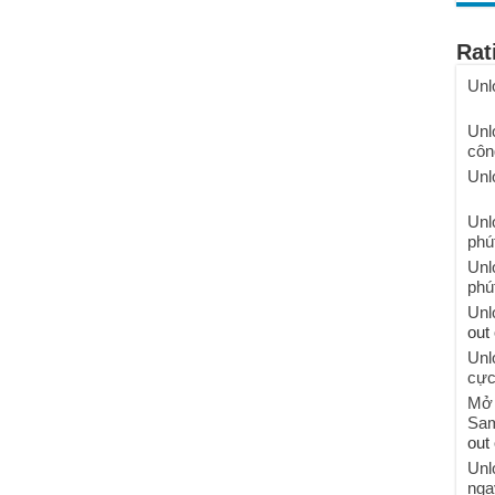
Rat
Unl
Unl
côn
Unl
Unl
phú
Unl
phú
Unl
out 
Unl
cực
Mở 
Sam
out 
Unl
nga