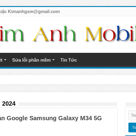
7 hoặc Kimanhgsm@gmail.com
ệt
Sửa lỗi phần mềm
Tin Tức
tế giá rẻ
 2024
oản Google Samsung Galaxy M34 5G