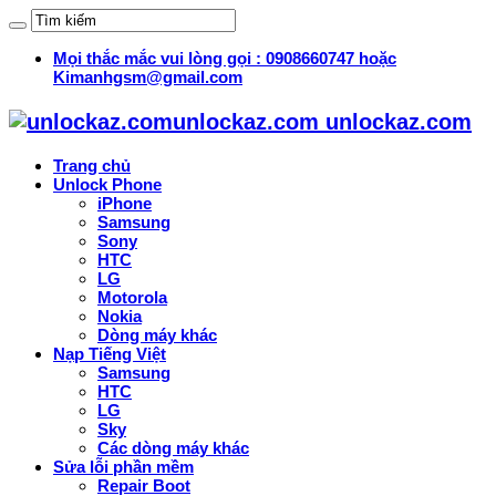
Mọi thắc mắc vui lòng gọi : 0908660747 hoặc
Kimanhgsm@gmail.com
unlockaz.com unlockaz.com
Trang chủ
Unlock Phone
iPhone
Samsung
Sony
HTC
LG
Motorola
Nokia
Dòng máy khác
Nạp Tiếng Việt
Samsung
HTC
LG
Sky
Các dòng máy khác
Sửa lỗi phần mềm
Repair Boot