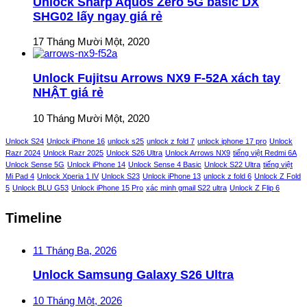
Unlock Sharp Aquos Zero 5G basic DX
SHG02 lấy ngay giá rẻ
17 Tháng Mười Một, 2020
Unlock Fujitsu Arrows NX9 F-52A xách tay
NHẬT giá rẻ
10 Tháng Mười Một, 2020
Unlock S24
Unlock iPhone 16
unlock s25
unlock z fold 7
unlock iphone 17 pro
Unlock
Razr 2024
Unlock Razr 2025
Unlock S26 Ultra
Unlock Arrows NX9
tiếng việt Redmi 6A
Unlock Sense 5G
Unlock iPhone 14
Unlock Sense 4 Basic
Unlock S22 Ultra
tiếng việt
Mi Pad 4
Unlock Xperia 1 IV
Unlock S23
Unlock iPhone 13
unlock z fold 6
Unlock Z Fold
5
Unlock BLU G53
Unlock iPhone 15 Pro
xác minh gmail S22 ultra
Unlock Z Flip 6
Timeline
11 Tháng Ba, 2026
Unlock Samsung Galaxy S26 Ultra
10 Tháng Một, 2026