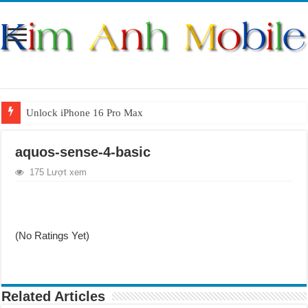
Unlock iPhone 16 Pro Max
Unlock iPhone 15 Pro Max lên quốc tế giá rẻ
aquos-sense-4-basic
Unlock Samsung Galaxy S26 Ultra
175 Lượt xem
Unlock Motorola Razr 2025
Unlock Motorola Razr 2024
Unlock iPhone 17 Pro Max
(No Ratings Yet)
Unlock Samsung Galaxy Z Fold 7 giá rẻ
Related Articles