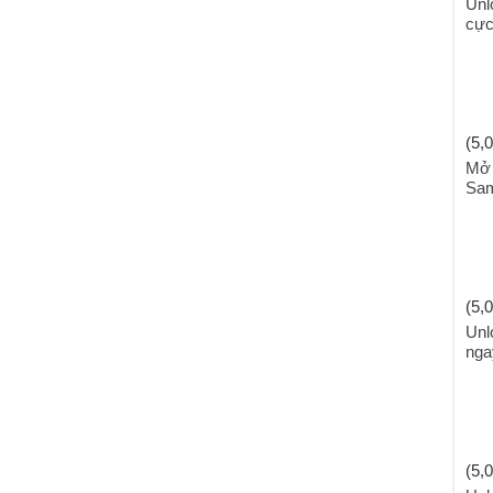
Unl
cực
(5,0
Mở 
Sam
(5,0
Unl
nga
(5,0