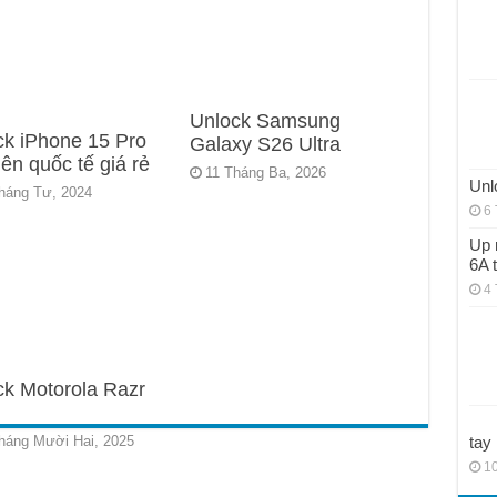
Unlock Samsung
ck iPhone 15 Pro
Galaxy S26 Ultra
ên quốc tế giá rẻ
11 Tháng Ba, 2026
Unl
háng Tư, 2024
6 
Up 
6A 
4 
ck Motorola Razr
tay
háng Mười Hai, 2025
10