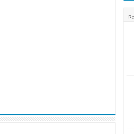
á rẻ
Re