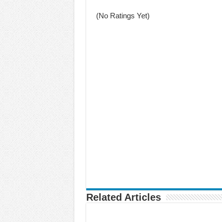
Unlock Samsung Galaxy Z Fold 7 gi
(No Ratings Yet)
Related Articles