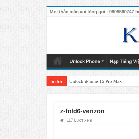
Mọi thắc mắc vui lòng gọi : 090866074
Unlock Phone
Nạp Tiếng Vi
Tin tức
Unlock iPhone 16 Pro Max
Unlock iPhone 15 Pro Max lên quốc 
Unlock Samsung Galaxy S26 Ultra
z-fold6-verizon
Unlock Motorola Razr 2025
117 Lượt xem
Unlock Motorola Razr 2024
Unlock iPhone 17 Pro Max