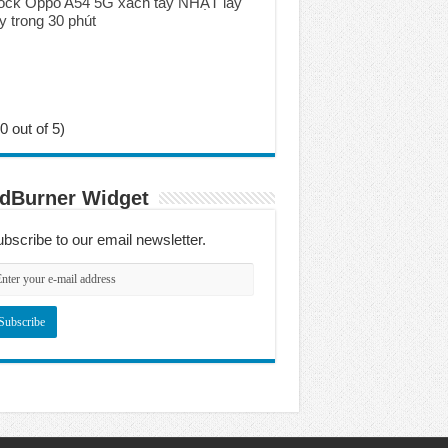
ock Oppo A54 5G xách tay NHẬT lấy
y trong 30 phút
0 out of 5)
dBurner Widget
bscribe to our email newsletter.