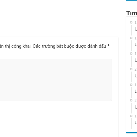
Tim
1
U
1
U
n thị công khai.
Các trường bắt buộc được đánh dấu
*
1
U
2
U
1
U
2
U
1
U