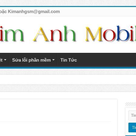
7 hoặc Kimanhgsm@gmail.com
ệt
Sửa lỗi phần mềm
Tin Tức
tế giá rẻ