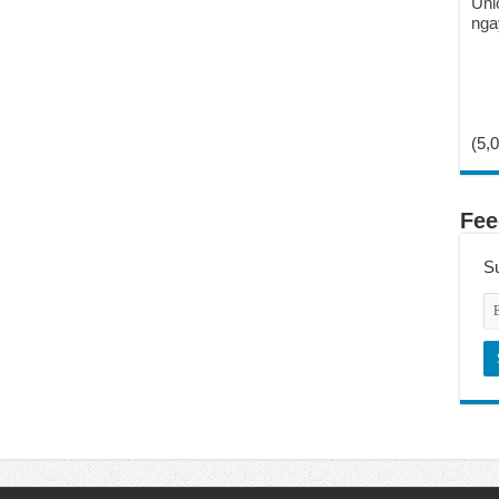
Unl
nga
(5,0
Fee
Su