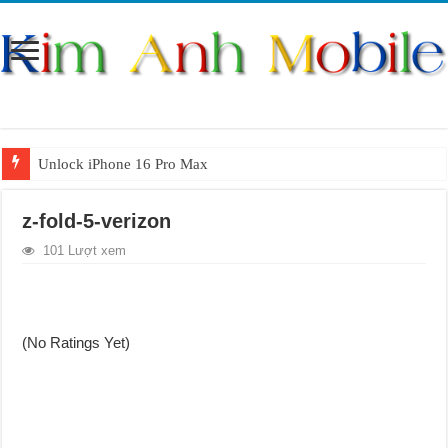
Unlock iPhone 16 Pro Max
Unlock iPhone 15 Pro Max lên quốc tế giá rẻ
z-fold-5-verizon
Unlock Samsung Galaxy S26 Ultra
101 Lượt xem
Unlock Motorola Razr 2025
Unlock Motorola Razr 2024
Unlock iPhone 17 Pro Max
(No Ratings Yet)
Unlock Samsung Galaxy Z Fold 7 giá rẻ