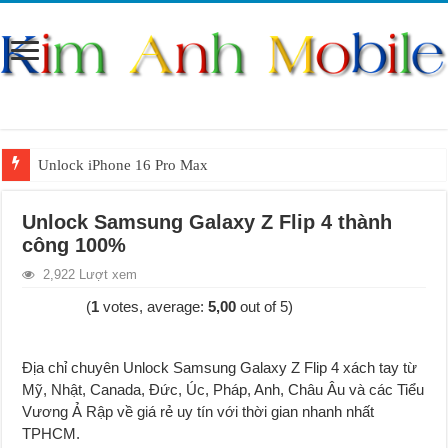
Unlock iPhone 16 Pro Max
Unlock iPhone 15 Pro Max lên quốc tế giá rẻ
Unlock Samsung Galaxy Z Flip 4 thành
Unlock Samsung Galaxy S26 Ultra
công 100%
Unlock Motorola Razr 2025
2,922 Lượt xem
Unlock Motorola Razr 2024
(
1
votes, average:
5,00
out of 5)
Unlock iPhone 17 Pro Max
Unlock Samsung Galaxy Z Fold 7 giá rẻ
Địa chỉ chuyên Unlock Samsung Galaxy Z Flip 4 xách tay từ
Mỹ, Nhật, Canada, Đức, Úc, Pháp, Anh, Châu Âu và các Tiểu
Vương Ả Rập về g
i
á rẻ uy tín với thời gian nhanh nhất
TPHCM.