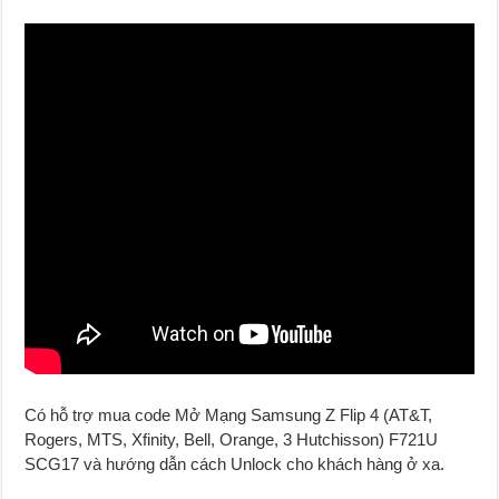
Có hỗ trợ mua code Mở Mạng Samsung Z Flip 4 (AT&T,
Rogers, MTS, Xfinity, Bell, Orange, 3 Hutchisson) F721U
SCG17 và hướng dẫn cách Unlock cho khách hàng ở xa.