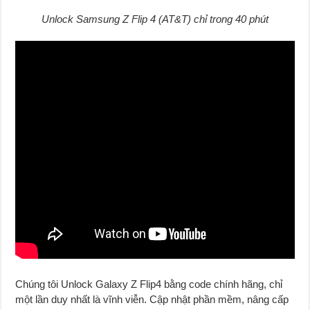
Unlock Samsung Z Flip 4 (AT&T) chỉ trong 40 phút
Chúng tôi Unlock Galaxy Z Flip4 bằng code chính hãng, chỉ
một lần duy nhất là vĩnh viễn. Cập nhật phần mềm, nâng cấp