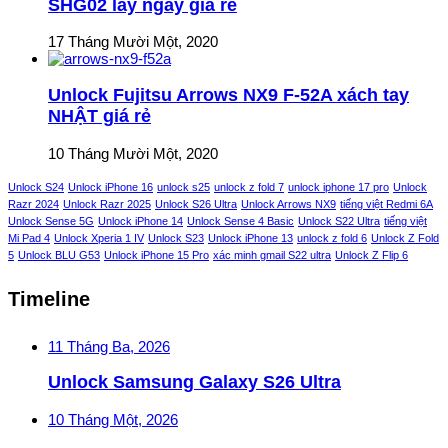
SHG02 lấy ngay giá rẻ
17 Tháng Mười Một, 2020
Unlock Fujitsu Arrows NX9 F-52A xách tay
NHẬT giá rẻ
10 Tháng Mười Một, 2020
Unlock S24
Unlock iPhone 16
unlock s25
unlock z fold 7
unlock iphone 17 pro
Unlock
Razr 2024
Unlock Razr 2025
Unlock S26 Ultra
Unlock Arrows NX9
tiếng việt Redmi 6A
Unlock Sense 5G
Unlock iPhone 14
Unlock Sense 4 Basic
Unlock S22 Ultra
tiếng việt
Mi Pad 4
Unlock Xperia 1 IV
Unlock S23
Unlock iPhone 13
unlock z fold 6
Unlock Z Fold
5
Unlock BLU G53
Unlock iPhone 15 Pro
xác minh gmail S22 ultra
Unlock Z Flip 6
Timeline
11 Tháng Ba, 2026
Unlock Samsung Galaxy S26 Ultra
10 Tháng Một, 2026