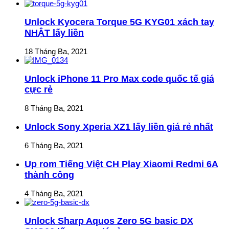
Unlock Kyocera Torque 5G KYG01 xách tay
NHẬT lấy liền
18 Tháng Ba, 2021
Unlock iPhone 11 Pro Max code quốc tế giá
cực rẻ
8 Tháng Ba, 2021
Unlock Sony Xperia XZ1 lấy liền giá rẻ nhất
6 Tháng Ba, 2021
Up rom Tiếng Việt CH Play Xiaomi Redmi 6A
thành công
4 Tháng Ba, 2021
Unlock Sharp Aquos Zero 5G basic DX