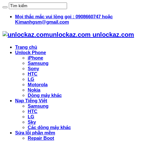
Mọi thắc mắc vui lòng gọi : 0908660747 hoặc
Kimanhgsm@gmail.com
unlockaz.com unlockaz.com
Trang chủ
Unlock Phone
iPhone
Samsung
Sony
HTC
LG
Motorola
Nokia
Dòng máy khác
Nạp Tiếng Việt
Samsung
HTC
LG
Sky
Các dòng máy khác
Sửa lỗi phần mềm
Repair Boot