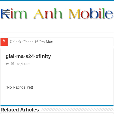
Unlock iPhone 16 Pro Max
Unlock iPhone 15 Pro Max lên quốc tế giá rẻ
giai-ma-s24-xfinity
Unlock Samsung Galaxy S26 Ultra
91 Lượt xem
Unlock Motorola Razr 2025
Unlock Motorola Razr 2024
Unlock iPhone 17 Pro Max
(No Ratings Yet)
Unlock Samsung Galaxy Z Fold 7 giá rẻ
Related Articles