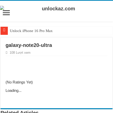
Unlock iPhone 16 Pro Max
Unlock iPhone 15 Pro Max lên quốc tế giá rẻ
galaxy-note20-ultra
Unlock Samsung Galaxy S26 Ultra
108 Lượt xem
Unlock Motorola Razr 2025
Unlock Motorola Razr 2024
Unlock iPhone 17 Pro Max
Unlock Samsung Galaxy Z Fold 7 giá rẻ
(No Ratings Yet)
Loading...
Related Articles