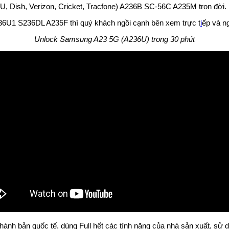
 Dish, Verizon, Cricket, Tracfone) A236B SC-56C A235M trọn đời.
A236U1 S236DL A235F thì quý khách ngồi cạnh bên xem trực t
i
ếp và n
Unlock Samsung A23 5G (A236U) trong 30 phút
thành bản quốc tế, dùng Full hết các tính năng của nhà sản xuất, 