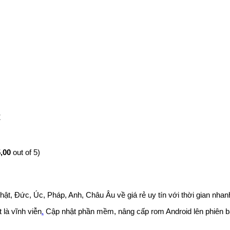
t
,00
out of 5)
t, Đức, Úc, Pháp, Anh, Châu Âu về giá rẻ uy tín với thời gian nh
 là vĩnh viễn
.
Cập nhật phần mềm, nâng cấp rom Android lên phiên bả