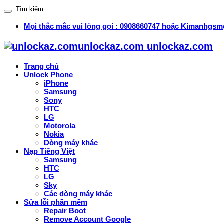
Mọi thắc mắc vui lòng gọi : 0908660747 hoặc Kimanhg
unlockaz.com unlockaz.com
Trang chủ
Unlock Phone
iPhone
Samsung
Sony
HTC
LG
Motorola
Nokia
Dòng máy khác
Nạp Tiếng Việt
Samsung
HTC
LG
Sky
Các dòng máy khác
Sửa lỗi phần mềm
Repair Boot
Remove Account Google