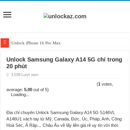
Unlock iPhone 16 Pro Max
Unlock iPhone 15 Pro Max lên quốc tế giá rẻ
Unlock Samsung Galaxy A14 5G chỉ trong
Unlock Samsung Galaxy S26 Ultra
20 phút
Unlock Motorola Razr 2025
3,039 Lượt xem
Unlock Motorola Razr 2024
(
1
votes,
average:
5,00
out of 5)
Unlock iPhone 17 Pro Max
Loading...
Unlock Samsung Galaxy Z Fold 7 giá rẻ
Địa chỉ chuyên Unlock Samsung Galaxy A14 5G S146VL
A146U1 xách tay từ Mỹ, Canada, Đức, Úc, Pháp, Anh, Cộng
Hoà Séc, Ả Rập… Châu Âu về lấy liền g
i
á rẻ uy tín với thời