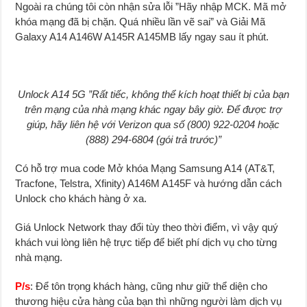
Ngoài ra chúng tôi còn nhận sửa lỗi ”Hãy nhập MCK. Mã mở
khóa mạng đã bị chặn. Quá nhiều lần vẽ sai” và Giải Mã
Galaxy A14 A146W A145R A145MB lấy ngay sau ít phút.
Unlock A14 5G ”Rất tiếc, không thể kích hoạt thiết bị của bạn
trên mạng của nhà mạng khác ngay bây giờ. Để được trợ
giúp, hãy liên hệ với Verizon qua số (800) 922-0204 hoặc
(888) 294-6804 (gói trả trước)”
Có hỗ trợ mua code Mở khóa Mạng Samsung A14 (AT&T,
Tracfone, Telstra, Xfinity) A146M A145F và hướng dẫn cách
Unlock cho khách hàng ở xa.
Giá Unlock Network thay đổi tùy theo thời điểm, vì vậy quý
khách vui lòng liên hệ trực tiếp để biết phí dịch vụ cho từng
nhà mạng.
P/s
: Để tôn trọng khách hàng, cũng như giữ thể diện cho
thương hiệu cửa hàng của bạn thì những người làm dịch vụ